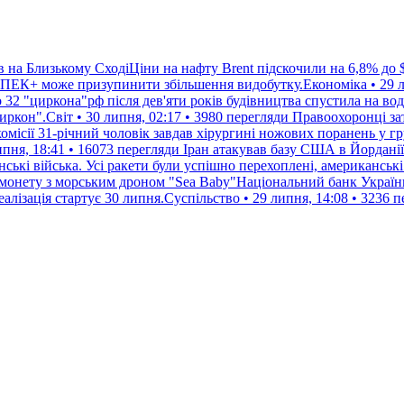
в на Близькому СходіЦіни на нафту Brent підскочили на 6,8% до 
 ОПЕК+ може призупинити збільшення видобутку.Економіка • 29 ли
бо 32 "циркона"рф після дев'яти років будівництва спустила на 
иркон".Світ • 30 липня, 02:17 • 3980 перегляди
Правоохоронці зат
омісії 31-річний чоловік завдав хірургині ножових поранень у г
пня, 18:41 • 16073 перегляди
Іран атакував базу США в Йорданії
ські війська. Усі ракети були успішно перехоплені, американські
 монету з морським дроном "Sea Baby"Національний банк Україн
алізація стартує 30 липня.Суспільство • 29 липня, 14:08 • 3236 