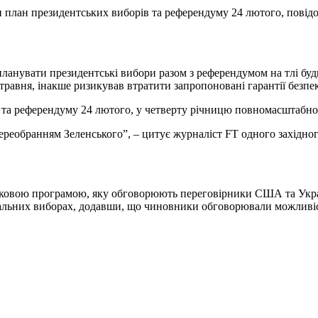
 план президентських виборів та референдуму 24 лютого, повідо
анувати президентські вибори разом з референдумом на тлі будь-
 травня, інакше ризикував втратити запропоновані гарантії без
та референдуму 24 лютого, у четверту річницю повномасштабного
переобранням Зеленського”, – цитує журналіст FT одного західно
амковою програмою, яку обговорюють переговірники США та Укра
нальних виборах, додавши, що чиновники обговорювали можливіс