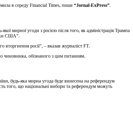
мила в середу Financial Times, пише
“Jornal-ExPress”
.
якої мирної угоди з росією після того, як адміністрація Трампа
пеки США”.
 вторгнення росії”, – вказав журналіст FT.
го чиновника, обізнаного з цим питанням.
їни, будь-яка мирна угода буде винесена на референдум
ть того, що національні вибори та референдум можуть