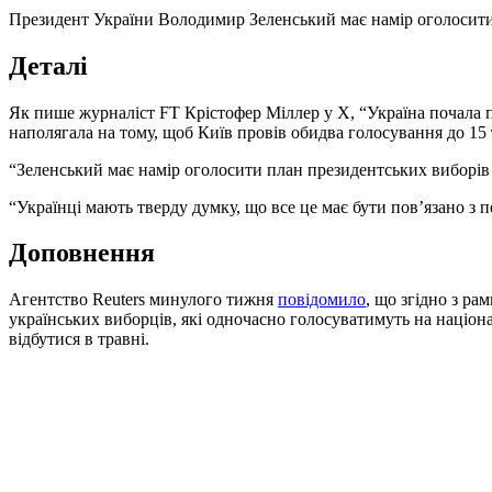
Президент України Володимир Зеленський має намір оголосити
Деталі
Як пише журналіст FT Крістофер Міллер у X, “Україна почала пл
наполягала на тому, щоб Київ провів обидва голосування до 15
“Зеленський має намір оголосити план президентських виборів 
“Українці мають тверду думку, що все це має бути пов’язано з 
Доповнення
Агентство Reuters минулого тижня
повідомило
, що згідно з р
українських виборців, які одночасно голосуватимуть на націо
відбутися в травні.