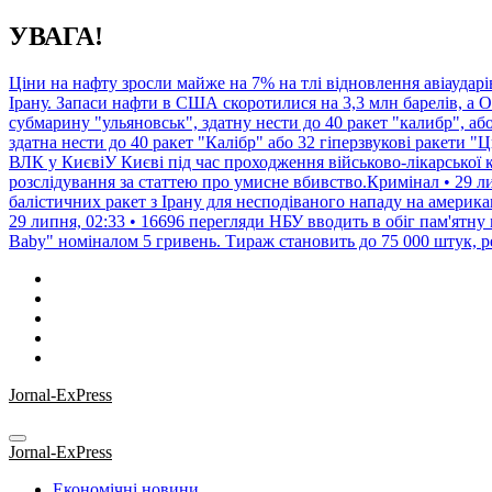
Перейти
УВАГА!
до
контенту
Ціни на нафту зросли майже на 7% на тлі відновлення авіаударі
Ірану. Запаси нафти в США скоротилися на 3,3 млн барелів, а
субмарину "ульяновськ", здатну нести до 40 ракет "калибр", а
здатна нести до 40 ракет "Калібр" або 32 гіперзвукові ракети "Ц
ВЛК у КиєвіУ Києві під час проходження військово-лікарської к
розслідування за статтею про умисне вбивство.Кримінал • 29 ли
балістичних ракет з Ірану для несподіваного нападу на американ
29 липня, 02:33 • 16696 перегляди
НБУ вводить в обіг пам'ятну
Baby" номіналом 5 гривень. Тираж становить до 75 000 штук, ре
Jornal-ExPress
Jornal-ExPress
Економічні новини