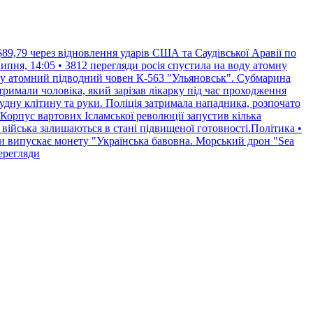
$89,79 через відновлення ударів США та Саудівської Аравії по
пня, 14:05 • 3812 перегляди
росія спустила на воду атомну
воду атомний підводний човен К-563 "Ульяновськ". Субмарина
римали чоловіка, який зарізав лікарку під час проходження
рудну клітину та руки. Поліція затримала нападника, розпочато
Корпус вартових Ісламської революції запустив кілька
 війська залишаються в стані підвищеної готовності.Політика •
и випускає монету "Українська бавовна. Морський дрон "Sea
перегляди