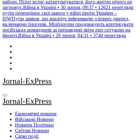
районі. Пілот встиг катапультуватися, його життю нічого не
загрожує.Війна в Україні • 30 липня, 09:37 • 12621 перегляди
путін переоцінює свої шанси у війні проти України –
ISWПутін заявив, що аналізує інформацію з різних джерел,
включаючи блогерів. Мілблогери продовжують критикувати
російських командирів за неправдиві звіти про ситуацію на
фронті.Війна в Україні • 29 липня, 04:31 • 3740 перегляди
Jornal-ExPress
Jornal-ExPress
Економічні новини
Військові Новини
Новини Політики
Світові Новини
Свіжі події