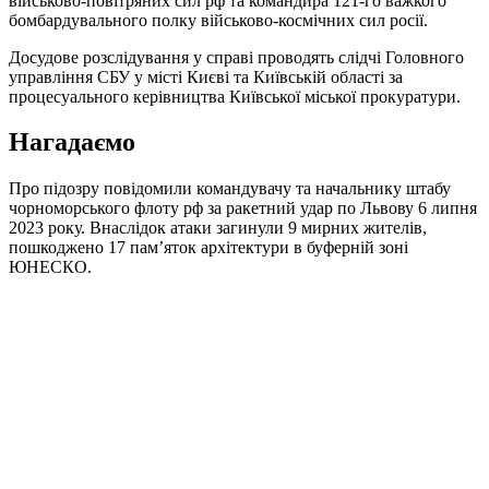
військово-повітряних сил рф та командира 121-го важкого
бомбардувального полку військово-космічних сил росії.
Досудове розслідування у справі проводять слідчі Головного
управління СБУ у місті Києві та Київській області за
процесуального керівництва Київської міської прокуратури.
Нагадаємо
Про підозру повідомили командувачу та начальнику штабу
чорноморського флоту рф за ракетний удар по Львову 6 липня
2023 року. Внаслідок атаки загинули 9 мирних жителів,
пошкоджено 17 пам’яток архітектури в буферній зоні
ЮНЕСКО.