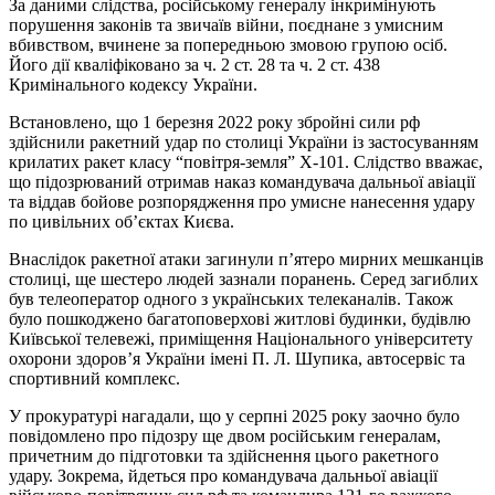
За даними слідства, російському генералу інкримінують
порушення законів та звичаїв війни, поєднане з умисним
вбивством, вчинене за попередньою змовою групою осіб.
Його дії кваліфіковано за ч. 2 ст. 28 та ч. 2 ст. 438
Кримінального кодексу України.
Встановлено, що 1 березня 2022 року збройні сили рф
здійснили ракетний удар по столиці України із застосуванням
крилатих ракет класу “повітря-земля” Х-101. Слідство вважає,
що підозрюваний отримав наказ командувача дальньої авіації
та віддав бойове розпорядження про умисне нанесення удару
по цивільних об’єктах Києва.
Внаслідок ракетної атаки загинули п’ятеро мирних мешканців
столиці, ще шестеро людей зазнали поранень. Серед загиблих
був телеоператор одного з українських телеканалів. Також
було пошкоджено багатоповерхові житлові будинки, будівлю
Київської телевежі, приміщення Національного університету
охорони здоровʼя України імені П. Л. Шупика, автосервіс та
спортивний комплекс.
У прокуратурі нагадали, що у серпні 2025 року заочно було
повідомлено про підозру ще двом російським генералам,
причетним до підготовки та здійснення цього ракетного
удару. Зокрема, йдеться про командувача дальньої авіації