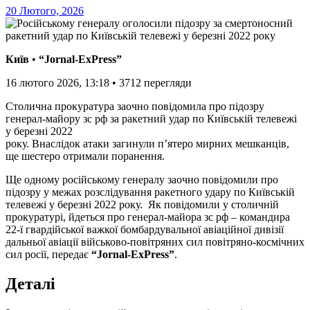
20 Лютого, 2026
Київ
•
“Jornal-ExPress”
16 лютого 2026, 13:18
•
3712
перегляди
Столична прокуратура заочно повідомила про підозру
генерал-майору зс рф за ракетний удар по Київській телевежі
у березні 2022
року. Внаслідок атаки загинули п’ятеро мирних мешканців,
ще шестеро отримали поранення.
Ще одному російському генералу заочно повідомили про
підозру у межах розслідування ракетного удару по Київській
телевежі у березні 2022 року. Як повідомили у столичній
прокуратурі, йдеться про генерал-майора зс рф – командира
22-ї гвардійської важкої бомбардувальної авіаційної дивізії
дальньої авіації військово-повітряних сил повітряно-космічних
сил росії, передає
“Jornal-ExPress”
.
Деталі