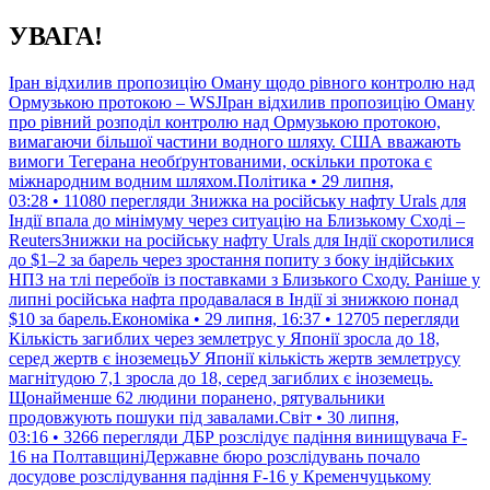
Перейти
УВАГА!
до
контенту
Іран відхилив пропозицію Оману щодо рівного контролю над
Ормузькою протокою – WSJІран відхилив пропозицію Оману
про рівний розподіл контролю над Ормузькою протокою,
вимагаючи більшої частини водного шляху. США вважають
вимоги Тегерана необґрунтованими, оскільки протока є
міжнародним водним шляхом.Політика • 29 липня,
03:28 • 11080 перегляди
Знижка на російську нафту Urals для
Індії впала до мінімуму через ситуацію на Близькому Сході –
ReutersЗнижки на російську нафту Urals для Індії скоротилися
до $1–2 за барель через зростання попиту з боку індійських
НПЗ на тлі перебоїв із поставками з Близького Сходу. Раніше у
липні російська нафта продавалася в Індії зі знижкою понад
$10 за барель.Економіка • 29 липня, 16:37 • 12705 перегляди
Кількість загиблих через землетрус у Японії зросла до 18,
серед жертв є іноземецьУ Японії кількість жертв землетрусу
магнітудою 7,1 зросла до 18, серед загиблих є іноземець.
Щонайменше 62 людини поранено, рятувальники
продовжують пошуки під завалами.Світ • 30 липня,
03:16 • 3266 перегляди
ДБР розслідує падіння винищувача F-
16 на ПолтавщиніДержавне бюро розслідувань почало
досудове розслідування падіння F-16 у Кременчуцькому