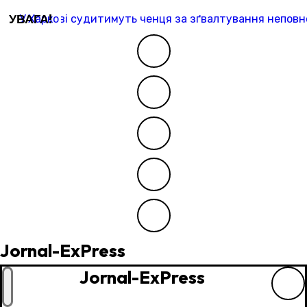
Перейти
УВАГА!
У Харкові судитимуть ченця за зґвалтування неповно
до
контенту
Jornal-ExPress
Jornal-ExPress