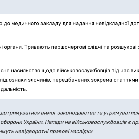
 до медичного закладу для надання невідкладної допо
і органи. Тривають першочергові слідчі та розшуков
сне насильство щодо військовослужбовців під час ви
ід ознаки злочинів, передбачених зокрема статтями 1
дальність.
дотримуватися вимог законодавства та утримуватися 
 оборони України. Напади на військовослужбовців є п
муть невідворотні правові наслідки