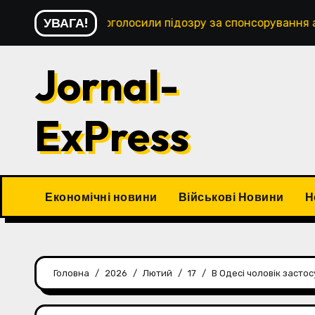
Перейти
УВАГА!
аїні оголосили підозру за спонсорування армії рфСБУ та О
до
контенту
Jornal-
ExPress
Економічні новини
Військові Новини
Н
Головна
2026
Лютий
17
В Одесі чоловік засто