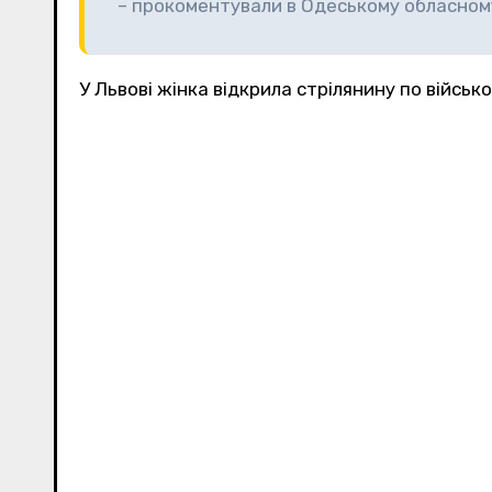
– прокоментували в Одеському обласном
У Львові жінка відкрила стрілянину по війсь