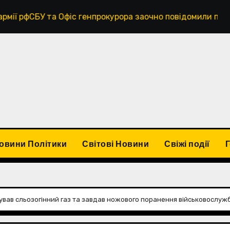
фіс генпрокурора заочно повідомили про підозру російсько
овини Політики
Світові Новини
Свіжі події
сував сльозогінний газ та завдав ножового поранення військовослу