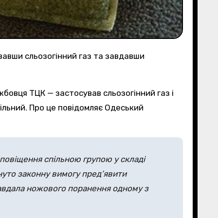
увавши сльозогінний газ та завдавши
абільний. Про це повідомляє Одеський
 оповіщення спільною групою у складі
унуто законну вимогу пред’явити
 завдала ножового поранення одному з