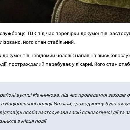
вослужбовця ТЦК під час перевірки документів, застос
ізовано, його стан стабільний.
події; постраждалий перебуває у лікарні, його стан ст
в районі вулиці Мечникова, під час проведення заходів
а Національної поліції України, громадянину було вис
відповідь особа застосувала засіб сльозогінної дії та
зникла з місця події