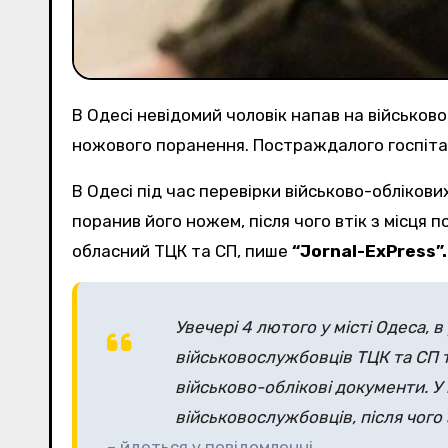
В Одесі невідомий чоловік напав на військо
ножового поранення. Постраждалого госпітал
В Одесі під час перевірки військово-облікових документів невідомий чоловік напав на військовослужбовця ТЦК — застосував сльозогінний газ і
поранив його ножем, після чого втік з місця 
обласний ТЦК та СП, пише
“Jornal-ExPress”.
Увечері 4 лютого у місті Одеса, 
військовослужбовців ТЦК та СП т
військово-облікові документи. У 
військовослужбовців, після чого 
– йдеться у повідомленні.