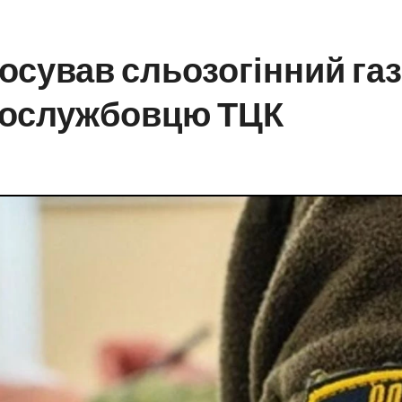
тосував сльозогінний га
вослужбовцю ТЦК