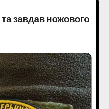
з та завдав ножового