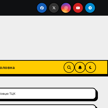
му бізнесмену Юрію Васіну. Він має 40 об'єктів нерухомос
Головна
жбовцю ТЦК