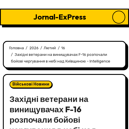
Перейти
до
Jornal-ExPress
контенту
Головна
2026
Лютий
16
Західні ветерани на винищувачах F-16 розпочали
бойові чергування в небі над Київщиною – Intelligence
Військові Новини
Західні ветерани на
винищувачах F-16
розпочали бойові