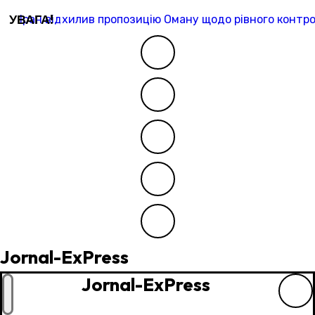
Перейти
УВАГА!
Іран відхилив пропозицію Оману щодо рівного контр
до
контенту
Jornal-ExPress
Jornal-ExPress