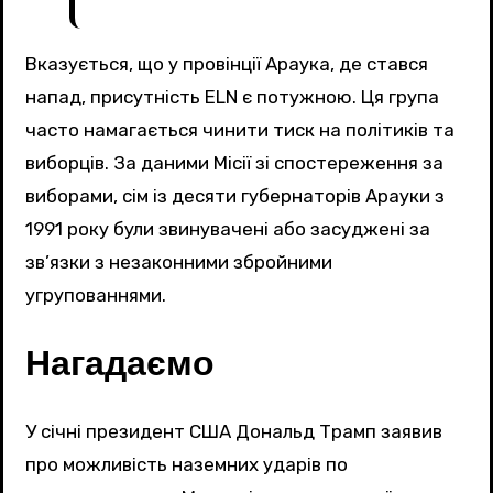
Вказується, що у провінції Араука, де стався
напад, присутність ELN є потужною. Ця група
часто намагається чинити тиск на політиків та
виборців. За даними Місії зі спостереження за
виборами, сім із десяти губернаторів Арауки з
1991 року були звинувачені або засуджені за
зв’язки з незаконними збройними
угрупованнями.
Нагадаємо
У січні президент США Дональд Трамп заявив
про можливість наземних ударів по