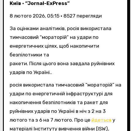
Київ
•
“Jornal-ExPress”
8 лютого 2026, 05:15
•
8527
перегляди
За оцінками аналітиків, росія використала
тимчасовий “мораторій” на удари по
енергетичних цілях, щоб накопичити
безпілотники та
ракети. Після цього вона завдала руйнівних
ударів по Україні..
росія використала тимчасовий “мораторій” на
удари по енергетичній інфраструктурі для
накопичення безпілотників та ракет для
руйнівних ударів по Україні в ніч з 2 на 3
лютого та з 6 на 7 лютого. Про це
йдеться
у
матеріалі Інституту вивчення війни (ISW),