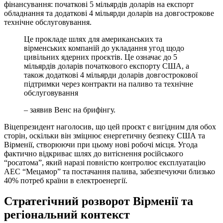
фінансування: початкові 5 мільярдів доларів на експорт
обладнання та додаткові 4 мільярди доларів на довгострокове
технічне обслуговування.
Це прокладе шлях для американських та
вірменських компаній до укладання угод щодо
цивільних ядерних проєктів. Це означає до 5
мільярдів доларів початкового експорту США, а
також додаткові 4 мільярди доларів довгострокової
підтримки через контракти на паливо та технічне
обслуговування
– заявив Венс на брифінгу.
Віцепрезидент наголосив, що цей проєкт є вигідним для обох
сторін, оскільки він зміцнює енергетичну безпеку США та
Вірменії, створюючи при цьому нові робочі місця. Угода
фактично відкриває шлях до витіснення російського
“росатома”, який наразі повністю контролює експлуатацію
АЕС “Мецамор” та постачання палива, забезпечуючи близько
40% потреб країни в електроенергії.
Стратегічний розворот Вірменії та
регіональний контекст