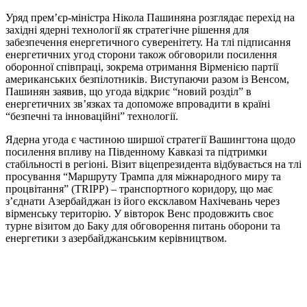
Уряд прем’єр-міністра Нікола Пашиняна розглядає перехід на
західні ядерні технології як стратегічне рішення для
забезпечення енергетичного суверенітету. На тлі підписання
енергетичних угод сторони також обговорили посилення
оборонної співпраці, зокрема отримання Вірменією партії
американських безпілотників. Виступаючи разом із Венсом,
Пашинян заявив, що угода відкриє “новий розділ” в
енергетичних зв’язках та допоможе впровадити в країні
“безпечні та інноваційні” технології.
Ядерна угода є частиною ширшої стратегії Вашингтона щодо
посилення впливу на Південному Кавказі та підтримки
стабільності в регіоні. Візит віцепрезидента відбувається на тлі
просування “Маршруту Трампа для міжнародного миру та
процвітання” (TRIPP) – транспортного коридору, що має
з’єднати Азербайджан із його ексклавом Нахічевань через
вірменську територію. У вівторок Венс продовжить своє
турне візитом до Баку для обговорення питань оборони та
енергетики з азербайджанським керівництвом.