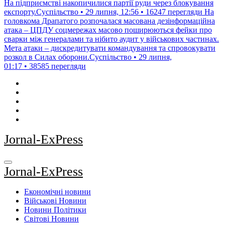
На підприємстві накопичилися партії руди через блокування
експорту.Суспільство • 29 липня, 12:56 • 16247 перегляди
На
головкома Драпатого розпочалася масована дезінформаційна
атака – ЦПДУ соцмережах масово поширюються фейки про
сварки між генералами та нібито аудит у військових частинах.
Мета атаки – дискредитувати командування та спровокувати
розкол в Силах оборони.Суспільство • 29 липня,
01:17 • 38585 перегляди
Jornal-ExPress
Jornal-ExPress
Економічні новини
Військові Новини
Новини Політики
Світові Новини