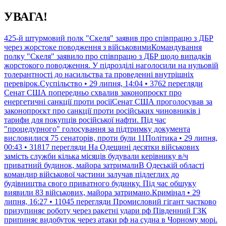
Перейти
УВАГА!
до
контенту
425-й штурмовий полк "Скеля" заявив про співпрацю з ДБР
через жорстоке поводження з військовимиКомандування
полку "Скеля" заявило про співпрацю з ДБР щодо випадків
жорстокого поводження. У підрозділі наголосили на нульовій
толерантності до насильства та проведенні внутрішніх
перевірок.Суспільство • 29 липня, 14:04 • 3762 перегляди
Сенат США попередньо схвалив законопроєкт про
енергетичні санкції проти росіїСенат США проголосував за
законопроєкт про санкції проти російських чиновників і
тарифи для покупців російської нафти. Під час
"процедурного" голосування за підтримку документа
висловилися 75 сенаторів, проти були 11Політика • 29 липня,
00:43 • 31817 перегляди
На Одещині десятки військових
замість служби кілька місяців будували керівнику в/ч
приватний будинок, майора затрималиВ Одеській області
командир військової частини залучав підлеглих до
будівництва свого приватного будинку. Під час обшуку
виявили 83 військових, майора затримано.Кримінал • 29
липня, 16:27 • 11045 перегляди
Промисловий гігант частково
призупиняє роботу через ракетні удари рф Південний ГЗК
припиняє видобуток через атаки рф на судна в Чорному морі.