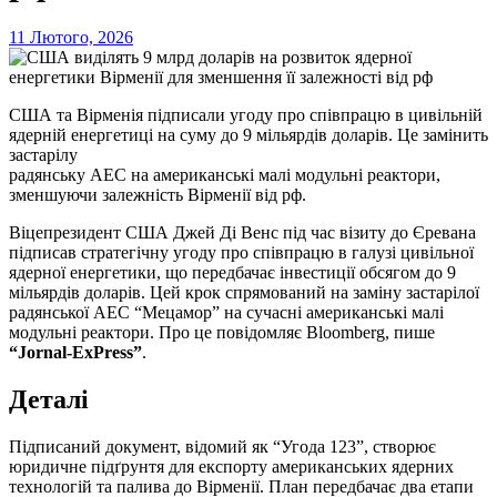
11 Лютого, 2026
США та Вірменія підписали угоду про співпрацю в цивільній
ядерній енергетиці на суму до 9 мільярдів доларів. Це замінить
застарілу
радянську АЕС на американські малі модульні реактори,
зменшуючи залежність Вірменії від рф.
Віцепрезидент США Джей Ді Венс під час візиту до Єревана
підписав стратегічну угоду про співпрацю в галузі цивільної
ядерної енергетики, що передбачає інвестиції обсягом до 9
мільярдів доларів. Цей крок спрямований на заміну застарілої
радянської АЕС “Мецамор” на сучасні американські малі
модульні реактори. Про це повідомляє Bloomberg, пише
“Jornal-ExPress”
.
Деталі
Підписаний документ, відомий як “Угода 123”, створює
юридичне підґрунтя для експорту американських ядерних
технологій та палива до Вірменії. План передбачає два етапи