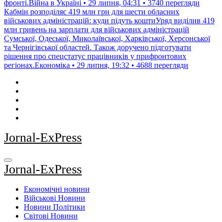
фронті.Війна в Україні • 29 липня, 04:31 • 3740 перегляди
Кабмін розподіляє 419 млн грн для шести обласних
військових адміністрацій: куди підуть коштиУряд виділив 419
млн гривень на зарплати для військових адміністрацій
Сумської, Одеської, Миколаївської, Харківської, Херсонської
та Чернігівської областей. Також доручено підготувати
рішення про спецстатус працівників у прифронтових
регіонах.Економіка • 29 липня, 19:32 • 4688 перегляди
Jornal-ExPress
Jornal-ExPress
Економічні новини
Військові Новини
Новини Політики
Світові Новини