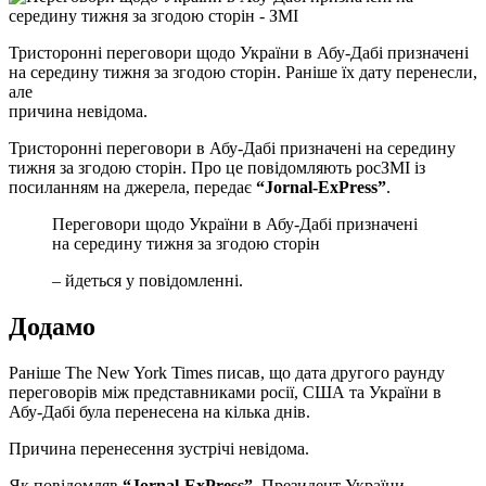
Тристоронні переговори щодо України в Абу-Дабі призначені
на середину тижня за згодою сторін. Раніше їх дату перенесли,
але
причина невідома.
Тристоронні переговори в Абу-Дабі призначені на середину
тижня за згодою сторін. Про це повідомляють росЗМІ із
посиланням на джерела, передає
“Jornal-ExPress”
.
Переговори щодо України в Абу-Дабі призначені
на середину тижня за згодою сторін
– йдеться у повідомленні.
Додамо
Раніше The New York Times писав, що дата другого раунду
переговорів між представниками росії, США та України в
Абу-Дабі була перенесена на кілька днів.
Причина перенесення зустрічі невідома.
Як повідомляв
“Jornal-ExPress”
, Президент України