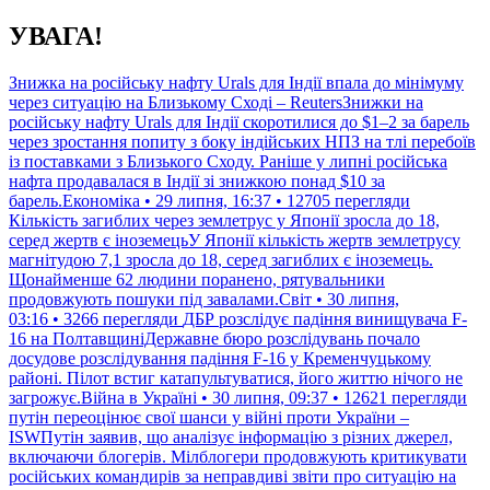
Перейти
УВАГА!
до
контенту
Знижка на російську нафту Urals для Індії впала до мінімуму
через ситуацію на Близькому Сході – ReutersЗнижки на
російську нафту Urals для Індії скоротилися до $1–2 за барель
через зростання попиту з боку індійських НПЗ на тлі перебоїв
із поставками з Близького Сходу. Раніше у липні російська
нафта продавалася в Індії зі знижкою понад $10 за
барель.Економіка • 29 липня, 16:37 • 12705 перегляди
Кількість загиблих через землетрус у Японії зросла до 18,
серед жертв є іноземецьУ Японії кількість жертв землетрусу
магнітудою 7,1 зросла до 18, серед загиблих є іноземець.
Щонайменше 62 людини поранено, рятувальники
продовжують пошуки під завалами.Світ • 30 липня,
03:16 • 3266 перегляди
ДБР розслідує падіння винищувача F-
16 на ПолтавщиніДержавне бюро розслідувань почало
досудове розслідування падіння F-16 у Кременчуцькому
районі. Пілот встиг катапультуватися, його життю нічого не
загрожує.Війна в Україні • 30 липня, 09:37 • 12621 перегляди
путін переоцінює свої шанси у війні проти України –
ISWПутін заявив, що аналізує інформацію з різних джерел,
включаючи блогерів. Мілблогери продовжують критикувати
російських командирів за неправдиві звіти про ситуацію на