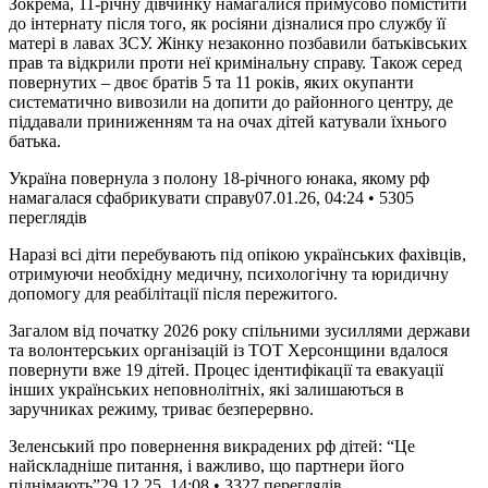
Зокрема, 11-річну дівчинку намагалися примусово помістити
до інтернату після того, як росіяни дізналися про службу її
матері в лавах ЗСУ. Жінку незаконно позбавили батьківських
прав та відкрили проти неї кримінальну справу. Також серед
повернутих – двоє братів 5 та 11 років, яких окупанти
систематично вивозили на допити до районного центру, де
піддавали приниженням та на очах дітей катували їхнього
батька.
Україна повернула з полону 18-річного юнака, якому рф
намагалася сфабрикувати справу
07.01.26, 04:24 • 5305
переглядiв
Наразі всі діти перебувають під опікою українських фахівців,
отримуючи необхідну медичну, психологічну та юридичну
допомогу для реабілітації після пережитого.
Загалом від початку 2026 року спільними зусиллями держави
та волонтерських організацій із ТОТ Херсонщини вдалося
повернути вже 19 дітей. Процес ідентифікації та евакуації
інших українських неповнолітніх, які залишаються в
заручниках режиму, триває безперервно.
Зеленський про повернення викрадених рф дітей: “Це
найскладніше питання, і важливо, що партнери його
піднімають”
29.12.25, 14:08 • 3327 переглядiв