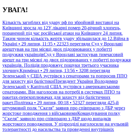
Перейти
УВАГА!
до
контенту
Кількість загиблих від удару рф по збройовій виставці на
Київщині зросла до 12У лікарні помер 20-річний хлопець,
поранений під час російської атаки на Київщину 24 липня.
Таким чином кількість жертв удару збільшилася до 12.Війна в
Україні • 29 липня, 11:35 • 22323 перегляди
Суд у Вроцлаві
арештував на три місяці двох підозрюваних у побитті
подружжя українцівСуд у Вроцлаві застосував тимчасовий
арешт на три місяці до двох підозрюваних у побитті подружжя
українців. Поліція продовжує пошуки третього учасника
злочину.Кримінал • 29 липня, 13:56 • 3208 перегляди
Зеленський у США зустрівся з сенаторами та попросив ППО
для захисту від балістикиПрезидент України Володимир
Зеленський у Капітолії США зустрівся з американськими
сенаторами. Він наголосив на потребі в системах ППО та
ракетах-перехоплювачах для захисту від балістичних
ракет.Політика • 29 липня, 00:18 • 52327 перегляди
425-й
штурмовий полк "Скеля" заявив про співпрацю з ДБР через
жорстоке поводження з військовимиКомандування полку
"Скеля" заявило про співпрацю з ДБР щодо випадків
жорстокого поводження. У підрозділі наголосили на нульовій
толерантності до насильства та проведенні внутрішніх