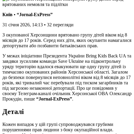
Київ
•
“Jornal-ExPress”
31 січня 2026, 14:13
•
32
перегляди
З окупованої Херсонщини врятовано групу дітей віком від 8
місяців до 17 років. Серед них діти, яких окупанти намагалися
депортувати або позбавити батьківських прав.
У межах ініціативи Президента України Bring Kids Back UA та
завдяки зусиллям команди Save Ukraine на підконтрольну
уряду територію вдалося евакуювати ще одну групу дітей із
тимчасово окупованих районів Херсонської області. Загалом
до безпеки повернулися неповнолітні віком від 8 місяців до 17
років, які тривалий час перебували під тиском загарбників та
під загрозою незаконної депортації. Про це повідомив у
своєму Телеграм-каналі очільник Херсонської ОВА Олександр
Прокудін, пише
“Jornal-ExPress”
.
Деталі
Кожен випадок у цій групі супроводжувався грубими
порушеннями прав людини з боку окупаційної влади.