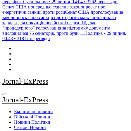
перевірок.Суспільство • 29 липня, 14:04 • 3762 перегляди
Сенат США попередньо схвалив законопроєкт про
енергетичні санкції проти росіїСенат США проголосував за
законопроєкт про санкції проти російських чиновників і
тарифи для покупців російської нафти. Під час
"процедурного" голосування за підтримку документа
висловилися 75 сенаторів, проти були 11Політика • 29 липня,
00:43 • 31817 перегляди
Jornal-ExPress
Jornal-ExPress
Економічні новини
Військові Новини
Новини Політики
Світові Новини