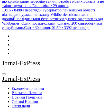
що кримінальне переслідування потребує нових доказів, а не
зміни тлумачення.Економіка • 29 липня,
13:16 • 84984 перегляди
Губернатор пензенської області
підтвердив ураження складу Wildberries після атаки
дронівВнаслідок атаки безпілотників у пензі загорівся склад
Wildberries. Один постраждалий, близько 200 співробітників
евакуйовано.Світ • 30 липня, 01:59 • 3392 перегляди
Jornal-ExPress
Jornal-ExPress
Економічні новини
Військові Новини
Новини Політики
Світові Новини
Свіжі події