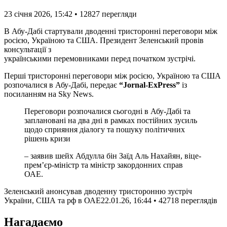
23 січня 2026, 15:42
•
12827
перегляди
В Абу-Дабі стартували дводенні тристоронні переговори між
росією, Україною та США. Президент Зеленський провів
консультації з
українськими перемовниками перед початком зустрічі.
Перші тристоронні переговори між росією, Україною та США
розпочалися в Абу-Дабі, передає
“Jornal-ExPress”
із
посиланням на Sky News.
Переговори розпочалися сьогодні в Абу-Дабі та
заплановані на два дні в рамках постійних зусиль
щодо сприяння діалогу та пошуку політичних
рішень кризи
– заявив шейх Абдулла бін Заїд Аль Нахайян, віце-
прем’єр-міністр та міністр закордонних справ
ОАЕ.
Зеленський анонсував дводенну тристоронню зустріч
України, США та рф в ОАЕ
22.01.26, 16:44 • 42718 переглядiв
Нагадаємо