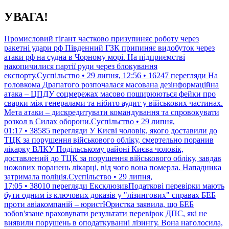
Перейти
УВАГА!
до
контенту
Промисловий гігант частково призупиняє роботу через
ракетні удари рф Південний ГЗК припиняє видобуток через
атаки рф на судна в Чорному морі. На підприємстві
накопичилися партії руди через блокування
експорту.Суспільство • 29 липня, 12:56 • 16247 перегляди
На
головкома Драпатого розпочалася масована дезінформаційна
атака – ЦПДУ соцмережах масово поширюються фейки про
сварки між генералами та нібито аудит у військових частинах.
Мета атаки – дискредитувати командування та спровокувати
розкол в Силах оборони.Суспільство • 29 липня,
01:17 • 38585 перегляди
У Києві чоловік, якого доставили до
ТЦК за порушення військового обліку, смертельно поранив
лікарку ВЛКУ Подільському районі Києва чоловік,
доставлений до ТЦК за порушення військового обліку, завдав
ножових поранень лікарці, від чого вона померла. Нападника
затримала поліція.Суспільство • 29 липня,
17:05 • 38010 перегляди
ЕксклюзивПодаткові перевірки мають
бути одним із ключових доказів у "лізингових" справах БЕБ
проти авіакомпаній – юристЮристка заявила, що БЕБ
зобов'язане враховувати результати перевірок ДПС, які не
виявили порушень в оподаткуванні лізингу. Вона наголосила,