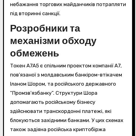
небажання торгових майданчиків потрапляти
під вторинні санкції.
Розробники та
механізми обходу
обмежень
Токен A7A5 є спільним проектом компанії A7,
пов’язаної з молдавським банкіром-втікачем
Іланом Шором, та російського державного
“Промзв’язбанку”. Структури Шора
допомагають російському бізнесу
здійснювати транскордонні платежі, які
блокуються західними банками. У цих схемах
також задіяна російська криптобіржа