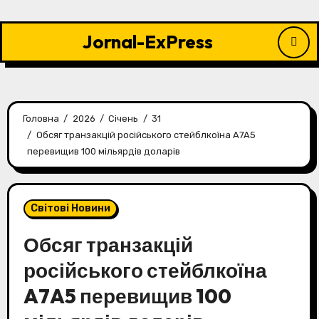
Перейти
до
Jornal-ExPress
контенту
Головна
2026
Січень
31
Обсяг транзакцій російського стейблкоїна A7A5
перевищив 100 мільярдів доларів
Світові Новини
Обсяг транзакцій
російського стейблкоїна
A7A5 перевищив 100