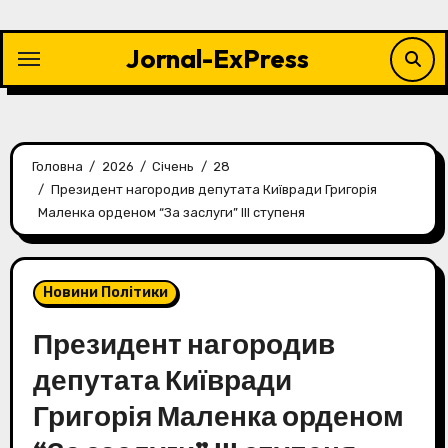
Перейти
до
Jornal-ExPress
контенту
Головна
2026
Січень
28
Президент нагородив депутата Київради Григорія
Маленка орденом “За заслуги” ІІІ ступеня
Новини Політики
Президент нагородив
депутата Київради
Григорія Маленка орденом