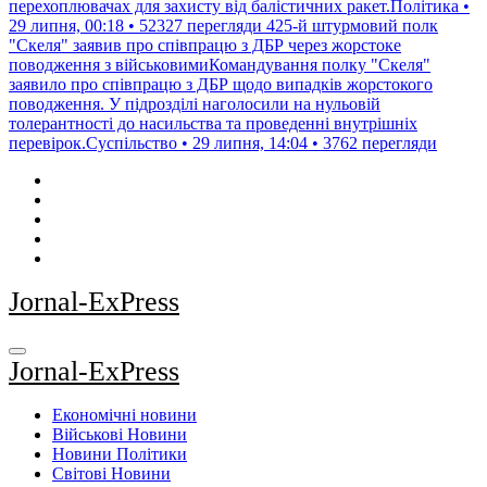
перехоплювачах для захисту від балістичних ракет.Політика •
29 липня, 00:18 • 52327 перегляди
425-й штурмовий полк
"Скеля" заявив про співпрацю з ДБР через жорстоке
поводження з військовимиКомандування полку "Скеля"
заявило про співпрацю з ДБР щодо випадків жорстокого
поводження. У підрозділі наголосили на нульовій
толерантності до насильства та проведенні внутрішніх
перевірок.Суспільство • 29 липня, 14:04 • 3762 перегляди
Jornal-ExPress
Jornal-ExPress
Економічні новини
Військові Новини
Новини Політики
Світові Новини