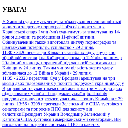
Перейти
УВАГА!
до
контенту
У Харкові судитимуть ченця за зґвалтування неповнолітньої
хористки та дитячу порнографіюРясофорного ченця
Харківської єпархії упц (мп) судитимуть за зґвалтування 14-
річної дівчини та розбещення 11-річної дитини.
Обвинувачений також виготовляв дитячу порнографію та
шантажував потерпілу.Суспільство • 29 липня,
11:30 • 3426 перегляди
Кількість загиблих від удару рф по
збройовій виставці на Київщині зросла до 12У лікарні помер
20-річний хлопець, поранений під час російської атаки на
Київщину 24 липня. Таким чином кількість жертв удару
збільшилася до 12.Війна в Україні • 29 липня,
11:35 • 22323 перегляди
Суд у Вроцлаві арештував на три
місяці двох підозрюваних у побитті подружжя українцівСуд у
Вроцлаві застосував тимчасовий арешт на три місяці до двох
підозрюваних у побитті подружжя українців. Поліція
продовжує пошуки третього учасника злочину.Кримінал • 29
липня, 13:56 • 3208 перегляди
Зеленський у США зустрівся з
сенаторами та попросив ППО для захисту від
балістикиПрезидент України Володимир Зеленський у
Капітолії США зустрівся з американськими сенаторами. Він
наголосив на потребі в системах ППО та ракетах-