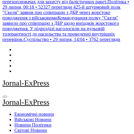
перехоплювачах для захисту від балістичних ракет.Політика •
29 липня, 00:18 • 52327 перегляди
425-й штурмовий полк
"Скеля" заявив про співпрацю з ДБР через жорстоке
поводження з військовимиКомандування полку "Скеля"
заявило про співпрацю з ДБР щодо випадків жорстокого
поводження. У підрозділі наголосили на нульовій
толерантності до насильства та проведенні внутрішніх
перевірок.Суспільство • 29 липня, 14:04 • 3762 перегляди
Jornal-ExPress
Jornal-ExPress
Економічні новини
Військові Новини
Новини Політики
Світові Новини