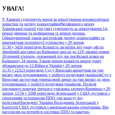
Перейти
УВАГА!
до
контенту
У Харкові судитимуть ченця за зґвалтування неповнолітньої
хористки та дитячу порнографіюРясофорного ченця
Харківської єпархії упц (мп) судитимуть за зґвалтування 14-
річної дівчини та розбещення 11-річної дитини.
Обвинувачений також виготовляв дитячу порнографію та
шантажував потерпілу.Суспільство • 29 липня,
11:30 • 3426 перегляди
Кількість загиблих від удару рф по
збройовій виставці на Київщині зросла до 12У лікарні помер
20-річний хлопець, поранений під час російської атаки на
Київщину 24 липня. Таким чином кількість жертв удару
збільшилася до 12.Війна в Україні • 29 липня,
11:35 • 22323 перегляди
Суд у Вроцлаві арештував на три
місяці двох підозрюваних у побитті подружжя українцівСуд у
Вроцлаві застосував тимчасовий арешт на три місяці до двох
підозрюваних у побитті подружжя українців. Поліція
продовжує пошуки третього учасника злочину.Кримінал • 29
липня, 13:56 • 3208 перегляди
Зеленський у США зустрівся з
сенаторами та попросив ППО для захисту від
балістикиПрезидент України Володимир Зеленський у
Капітолії США зустрівся з американськими сенаторами. Він
наголосив на потребі в системах ППО та ракетах-