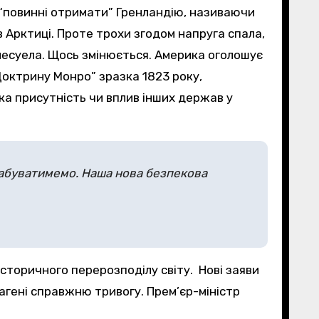
“повинні отримати” Гренландію, називаючи
 Арктиці. Проте трохи згодом напруга спала,
енесуела. Щось змінюється. Америка оголошує
“Доктрину Монро” зразка 1823 року,
яка присутність чи вплив інших держав у
 забуватимемо. Наша нова безпекова
сторичного перерозподілу світу. Нові заяви
гагені справжню тривогу. Прем’єр-міністр