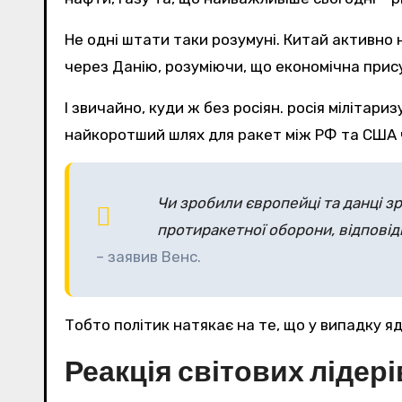
Не одні штати таки розумуні. Китай активно 
через Данію, розуміючи, що економічна прис
І звичайно, куди ж без росіян. росія міліта
найкоротший шлях для ракет між РФ та США 
Чи зробили європейці та данці зр
протиракетної оборони, відповід
– заявив Венс.
Тобто політик натякає на те, що у випадку я
Реакція світових лідер