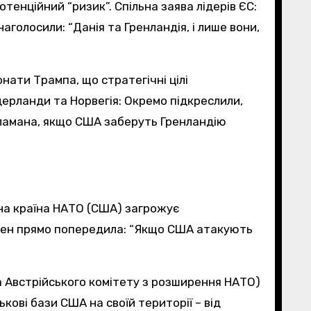
тенційний “ризик”. Спільна заява лідерів ЄС:
аголосили: “Данія та Гренландія, і лише вони,
ати Трампа, що стратегічні цілі
дерланди та Норвегія: Окремо підкреслили,
зламана, якщо США заберуть Гренландію
дна країна НАТО (США) загрожує
ріксен прямо попередила: “Якщо США атакують
а Австрійського комітету з розширення НАТО)
кові бази США на своїй території – від