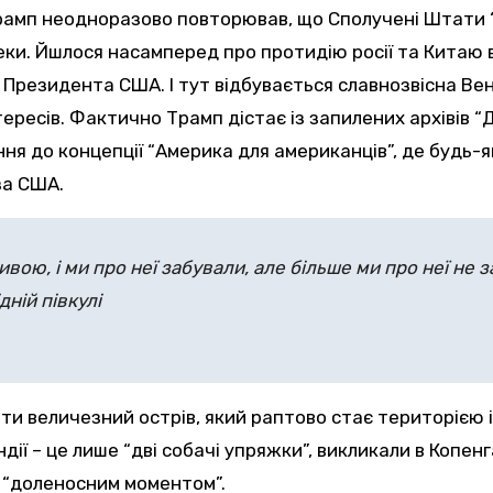
Трамп неодноразово повторював, що Сполучені Штати 
еки. Йшлося насамперед про протидію росії та Китаю в
лів Президента США. І тут відбувається славнозвісна В
тересів. Фактично Трамп дістає із запилених архівів 
ння до концепції “Америка для американців”, де будь-
за США.
ою, і ми про неї забували, але більше ми про неї не
дній півкулі
ти величезний острів, який раптово стає територією і
ії – це лише “дві собачі упряжки”, викликали в Копен
 “доленосним моментом”.