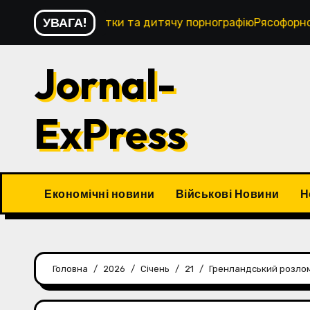
Перейти
УВАГА!
ої хористки та дитячу порнографіюРясофорного ченця Хар
до
контенту
Jornal-
ExPress
Економічні новини
Військові Новини
Н
Головна
2026
Січень
21
Гренландський розлом: