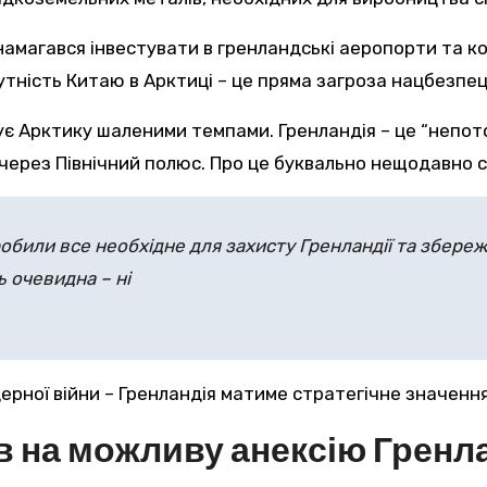
намагався інвестувати в гренландські аеропорти та ко
утність Китаю в Арктиці – це пряма загроза нацбезпец
ризує Арктику шаленими темпами. Гренландія – це “неп
через Північний полюс. Про це буквально нещодавно 
обили все необхідне для захисту Гренландії та збереже
ь очевидна – ні
дерної війни – Гренландія матиме стратегічне значенн
ів на можливу анексію Гренла