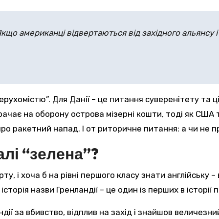
кщо американці відвертаються від західного альянсу 
рухомістю”. Для Данії – це питання суверенітету та ціл
ачає на оборону острова мізерні кошти, тоді як США 
о ракетний напад. І от риторичне питання: а чи не 
алі “зелена”?
у, і хоча б на рівні першого класу знати англійську –
сторія назви Гренландії – це один із перших в історії
ландії за вбивство, відплив на захід і знайшов величез