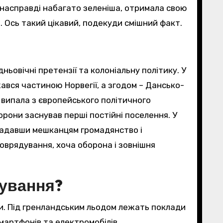
а насправді набагато зеленіша, отримала свою
ю. Ось такий цікавий, подекуди смішний факт.
ьовічні претензії та колоніальну політику. У
ажався частиною Норвегії, а згодом – Дансько-
ть випала з європейського політичного
орони заснував перші постійні поселення. У
, надавши мешканцям громадянство і
оврядування, хоча оборона і зовнішня
нування?
ки. Під гренландським льодом лежать поклади
мартфонів та електромобілів.