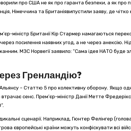
орили про США не як про гаранта безпеки, а як про по
нція, Німеччина та Британіявипустили заяву, де чітко н
‘єр-міністр Британії Кір Стармер намагаються перекон
через посилення наявних угод, а не через анексію. Ні
анним. МЗС Норвегії заявило: “Сама ідея НАТО буде 
ерез Гренландію?
е Альянсу – Статтю 5 про колективну оборону. Якщо о
ьянс втрачає сенс. Прем’єр-міністр Данії Метте Фреде
”.
кальні сценарії. Наприклад, Гюнтер Фелінгер (голов
рова європейські країни можуть конфіскувати всі війсь