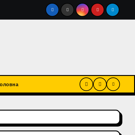
14-річної дівчини та розбещення 11-річної дитини. Обви
Головна