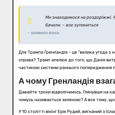
Ми знаходимося на роздоріжжі. Я
бачили, – все зупиниться
– заявила вона.
Для Трампа Гренландія – це “велика угода з не
справа? Трамп апелює до того, що Данія витр
частиною системи раннього попередження пр
А чому Гренландія взаг
Давайте трохи відволічемось. Глянувши на карт
чомусь називається зеленою? А все тому, що і
У 10 столітті вікінг Ерік Рудий, вигнаний з Іс