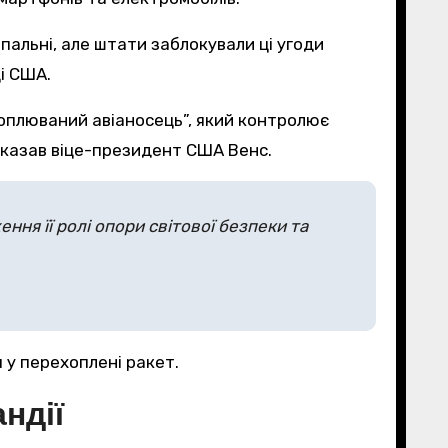
пальні, але штати заблокували ці угоди
і США.
отоплюваний авіаносець”, який контролює
сказав віце-президент США Венс.
ння її ролі опори світової безпеки та
я у перехоплені ракет.
ндії