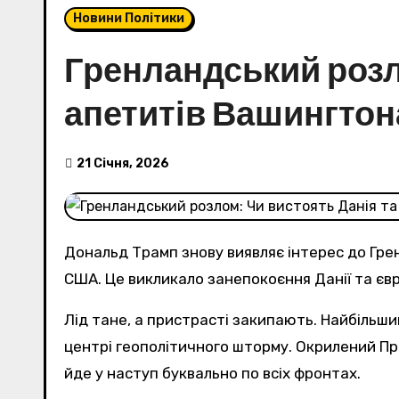
Новини Політики
Гренландський розло
апетитів Вашингтон
21 Січня, 2026
Дональд Трамп знову виявляє інтерес до Гре
США. Це викликало занепокоєння Данії та євро
Лід тане, а пристрасті закипають. Найбільший острів планети, який століттями вважали безкрайньою білою пустелею, раптово опинився в
центрі геополітичного шторму. Окрилений Пр
йде у наступ буквально по всіх фронтах.