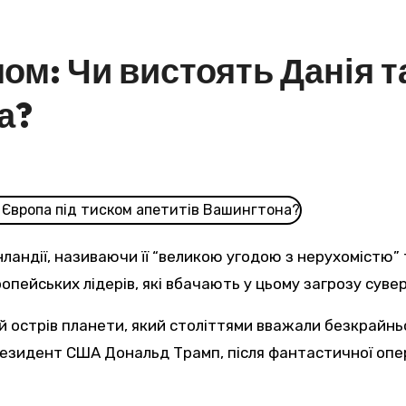
м: Чи вистоять Данія т
а?
нландії, називаючи її “великою угодою з нерухомістю”
пейських лідерів, які вбачають у цьому загрозу сувер
езидент США Дональд Трамп, після фантастичної операц