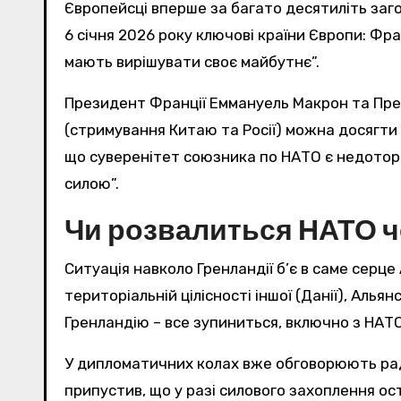
Європейсці вперше за багато десятиліть загов
6 січня 2026 року ключові країни Європи: Фра
мають вирішувати своє майбутнє”.
Президент Франції Еммануель Макрон та Прем
(стримування Китаю та Росії) можна досягти 
що суверенітет союзника по НАТО є недоторк
силою”.
Чи розвалиться НАТО ч
Ситуація навколо Гренландії б’є в саме серц
територіальній цілісності іншої (Данії), Ал
Гренландію – все зупиниться, включно з НАТО
У дипломатичних колах вже обговорюють ради
припустив, що у разі силового захоплення ост