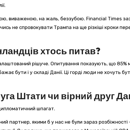
ії.
ю, виваженою, на жаль, беззубою. Financial Times з
чись не спровокувати Трампа на ще різкіші кроки пе
нландців хтось питав?
 налаштований рішуче. Опитування показують, що 85%
жає бути і у складі Данії. Ці горді люди не хочуть бут
уга Штати чи вірний друг Да
 дипломатичний шпагат.
ий партнер, якими б у нас не були зараз розбіжності –