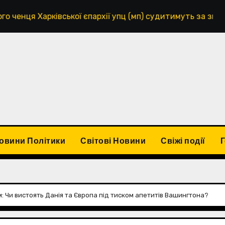
ківської єпархії упц (мп) судитимуть за зґвалтування 
овини Політики
Світові Новини
Свіжі події
 Чи вистоять Данія та Європа під тиском апетитів Вашингтона?