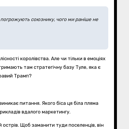
і погрожують союзнику, чого ми раніше не
існості королівства. Але чи тільки в емоціях
тримають там стратегічну базу Туле, яка є
правий Трамп?
 виникає питання. Якого біса ця біла пляма
 прикладів вдалого маркетингу.
ний острів. Щоб заманити туди поселенців, він