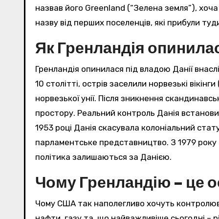
назвав його Greenland (“Зелена земля”), хоч
назву від перших поселенців, які прибули туд
Як Гренландія опинилас
Гренландія опинилася під владою Данії внасл
10 столітті, острів заселили норвезькі вікінг
норвезької унії. Після зникнення скандинавсь
простору. Реальний контроль Данія встановила
1953 році Данія скасувала колоніальний стату
парламентське представництво. З 1979 року 
політика залишаються за Данією.
Чому Гренландію – це о
Чому США так наполегливо хочуть контролюва
нафти, газу та, що найважливіше сьогодні – 