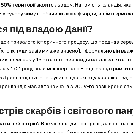
а 80% території вкрито льодом. Натомість Ісландія, як
и у сувору зиму і побачили лише фьорди, забиті криго
я під владою Данії?
ідок тривалого історичного процесу, що поєднав середн
и (хто їх туди завів ми вже знаємо), і формально він вв
ких поселень у 15 столітті Гренландія на кілька столі
 у 1721 році, коли місіонер Ганс Егеде за підтримки к
с Гренландії та інтегрувала її до складу королівства
Гренландія має автономію, а з 2009-го розширене сам
стрів скарбів і світового па
ти цей острів? Все як завжди про гроші, але не тіль
рідкоземельних металів, необхідних для виробництва с