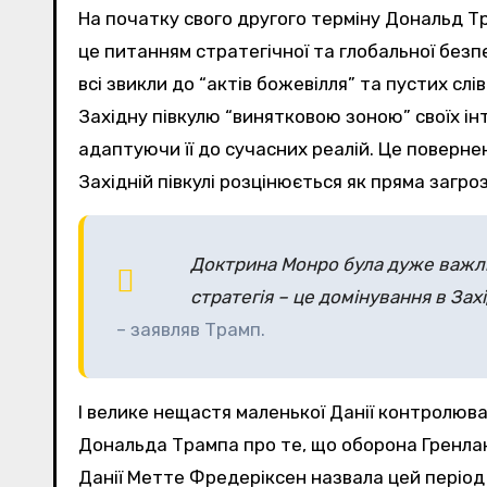
На початку свого другого терміну Дональд 
це питанням стратегічної та глобальної безп
всі звикли до “актів божевілля” та пустих с
Західну півкулю “винятковою зоною” своїх ін
адаптуючи її до сучасних реалій. Це поверне
Західній півкулі розцінюється як пряма загро
Доктрина Монро була дуже важлив
стратегія – це домінування в Захі
– заявляв Трамп.
І велике нещастя маленької Данії контролюва
Дональда Трампа про те, що оборона Гренланд
Данії Метте Фредеріксен назвала цей період