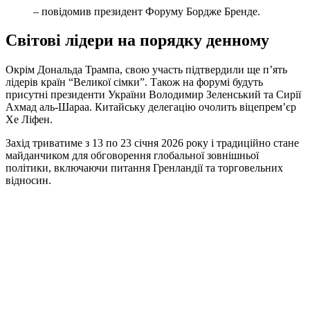
– повідомив президент Форуму Бордже Бренде.
Світові лідери на порядку денному
Окрім Дональда Трампа, свою участь підтвердили ще п’ять
лідерів країн “Великої сімки”. Також на форумі будуть
присутні президенти України Володимир Зеленський та Сирії
Ахмад аль-Шараа. Китайську делегацію очолить віцепрем’єр
Хе Ліфен.
Захід триватиме з 13 по 23 січня 2026 року і традиційно стане
майданчиком для обговорення глобальної зовнішньої
політики, включаючи питання Гренландії та торговельних
відносин.