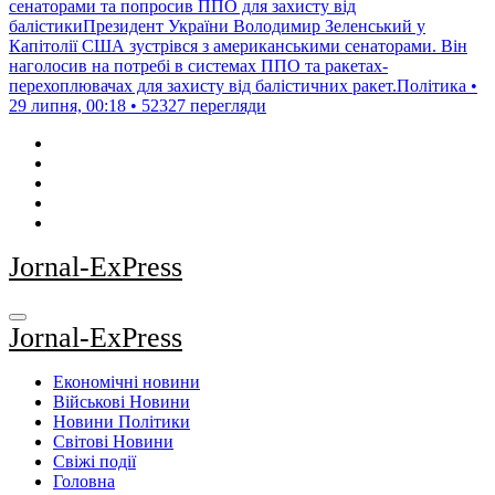
сенаторами та попросив ППО для захисту від
балістикиПрезидент України Володимир Зеленський у
Капітолії США зустрівся з американськими сенаторами. Він
наголосив на потребі в системах ППО та ракетах-
перехоплювачах для захисту від балістичних ракет.Політика •
29 липня, 00:18 • 52327 перегляди
Jornal-ExPress
Jornal-ExPress
Економічні новини
Військові Новини
Новини Політики
Світові Новини
Свіжі події
Головна