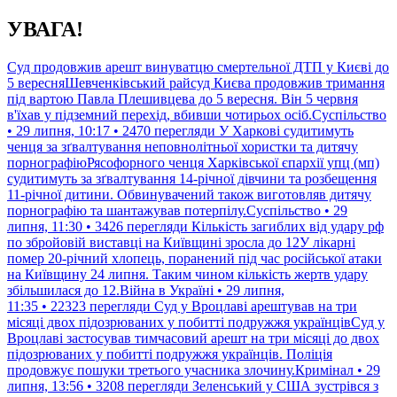
Перейти
УВАГА!
до
контенту
Суд продовжив арешт винуватцю смертельної ДТП у Києві до
5 вересняШевченківський райсуд Києва продовжив тримання
під вартою Павла Плешивцева до 5 вересня. Він 5 червня
в'їхав у підземний перехід, вбивши чотирьох осіб.Суспільство
• 29 липня, 10:17 • 2470 перегляди
У Харкові судитимуть
ченця за зґвалтування неповнолітньої хористки та дитячу
порнографіюРясофорного ченця Харківської єпархії упц (мп)
судитимуть за зґвалтування 14-річної дівчини та розбещення
11-річної дитини. Обвинувачений також виготовляв дитячу
порнографію та шантажував потерпілу.Суспільство • 29
липня, 11:30 • 3426 перегляди
Кількість загиблих від удару рф
по збройовій виставці на Київщині зросла до 12У лікарні
помер 20-річний хлопець, поранений під час російської атаки
на Київщину 24 липня. Таким чином кількість жертв удару
збільшилася до 12.Війна в Україні • 29 липня,
11:35 • 22323 перегляди
Суд у Вроцлаві арештував на три
місяці двох підозрюваних у побитті подружжя українцівСуд у
Вроцлаві застосував тимчасовий арешт на три місяці до двох
підозрюваних у побитті подружжя українців. Поліція
продовжує пошуки третього учасника злочину.Кримінал • 29
липня, 13:56 • 3208 перегляди
Зеленський у США зустрівся з