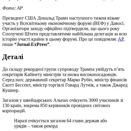
Фото: AP
Президент США Дональд Трамп наступного тижня візьме
участь у Всесвітньому економічному форумі (ВЕФ) у Давосі.
Організатори заходу офіційно підтвердили, що цього року
Сполучені Штати представлятиме найбільша делегація за всю
історію участі країни в цьому форумі. Про це повідомляє
AP
,
пише
“Jornal-ExPress”
.
Деталі
До складу рекордної групи супроводу Трампа увійдуть п’ять
секретарів Кабінету міністрів та низка високопосадовців.
Серед них: державний секретар Марко Рубіо, міністр фінансів
Скотт Бессент, міністр торгівлі Говард Лутнік, а також Джаред
Кушнер.
Загалом у швейцарських Альпах очікують 3000 учасників зі
130 країн, зокрема 850 керівників провідних світових
корпорацій.
Наразі очікується загалом 64 глави держав або
урядів – також рекорд