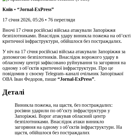
Київ
•
“Jornal-ExPress”
17 січня 2026, 05:26
•
76
перегляди
Вночі 17 січня російські війська атакували Запоріжжя
безпілотниками. Внаслідок удару виникла пожежа на об’єкті
критичної інфраструктури, обійшлося без постраждалих.
У ніч на 17 січня російські війська атакували Запоріжжя за
допомогою безпілотників. Внаслідок ворожого удару в
обласному центрі зафіксовано руйнування та загоряння на
одному з об’єктів критичної інфраструктури. Про це
повідомив у своєму Telegram–каналі очільник Запорізької
ОВА Іван Федоров, пише
“Jornal-ExPress”
.
Деталі
Виникла пожежа, на щастя, без постраждалих:
росіяни ударили по об’єкту інфраструктури у
Запоріжжі. Ворог атакував обласний центр
безпілотниками. Внаслідок атаки виникло
загоряння на одному з об’єктів інфраструктури. На
щастя, обійшлося без постраждалих