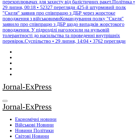
перехоплювачах для захисту від балістичних ракет.Політика •
29 липня, 00:18 • 52327 перегляди
425-й штурмовий полк
"Скеля" заявив про співпрацю з ДБР через жорстоке
поводження з військовимиКомандування полку "Скеля"
заявило про співпрацю з ДБР щодо випадків жорстокого
поводження. У підрозділі наголосили на нульовій
толерантності до насильства та проведенні внутрішніх
перевірок.Суспільство • 29 липня, 14:04 • 3762 перегляди
Jornal-ExPress
Jornal-ExPress
Економічні новини
Військові Новини
Новини Політики
Світові Новини