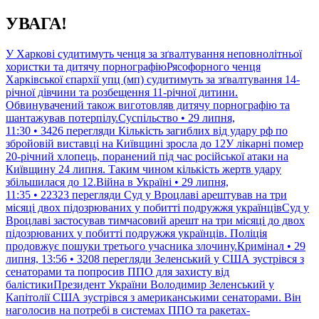
Перейти
УВАГА!
до
контенту
У Харкові судитимуть ченця за зґвалтування неповнолітньої
хористки та дитячу порнографіюРясофорного ченця
Харківської єпархії упц (мп) судитимуть за зґвалтування 14-
річної дівчини та розбещення 11-річної дитини.
Обвинувачений також виготовляв дитячу порнографію та
шантажував потерпілу.Суспільство • 29 липня,
11:30 • 3426 перегляди
Кількість загиблих від удару рф по
збройовій виставці на Київщині зросла до 12У лікарні помер
20-річний хлопець, поранений під час російської атаки на
Київщину 24 липня. Таким чином кількість жертв удару
збільшилася до 12.Війна в Україні • 29 липня,
11:35 • 22323 перегляди
Суд у Вроцлаві арештував на три
місяці двох підозрюваних у побитті подружжя українцівСуд у
Вроцлаві застосував тимчасовий арешт на три місяці до двох
підозрюваних у побитті подружжя українців. Поліція
продовжує пошуки третього учасника злочину.Кримінал • 29
липня, 13:56 • 3208 перегляди
Зеленський у США зустрівся з
сенаторами та попросив ППО для захисту від
балістикиПрезидент України Володимир Зеленський у
Капітолії США зустрівся з американськими сенаторами. Він
наголосив на потребі в системах ППО та ракетах-