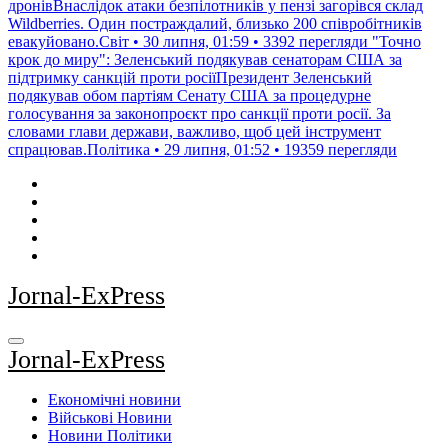
дронівВнаслідок атаки безпілотників у пензі загорівся склад
Wildberries. Один постраждалий, близько 200 співробітників
евакуйовано.Світ • 30 липня, 01:59 • 3392 перегляди
"Точно
крок до миру": Зеленський подякував сенаторам США за
підтримку санкцій проти росіїПрезидент Зеленський
подякував обом партіям Сенату США за процедурне
голосування за законопроєкт про санкції проти росії. За
словами глави держави, важливо, щоб цей інструмент
спрацював.Політика • 29 липня, 01:52 • 19359 перегляди
Jornal-ExPress
Jornal-ExPress
Економічні новини
Військові Новини
Новини Політики