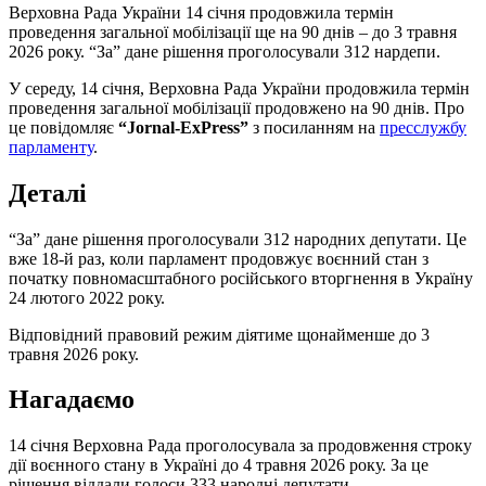
Верховна Рада України 14 січня продовжила термін
проведення загальної мобілізації ще на 90 днів – до 3 травня
2026 року. “За” дане рішення проголосували 312 нардепи.
У середу, 14 січня, Верховна Рада України продовжила термін
проведення загальної мобілізації продовжено на 90 днів. Про
це повідомляє
“Jornal-ExPress”
з посиланням на
пресслужбу
парламенту
.
Деталі
“За” дане рішення проголосували 312 народних депутати. Це
вже 18-й раз, коли парламент продовжує воєнний стан з
початку повномасштабного російського вторгнення в Україну
24 лютого 2022 року.
Відповідний правовий режим діятиме щонайменше до 3
травня 2026 року.
Нагадаємо
14 січня Верховна Рада проголосувала за продовження строку
дії воєнного стану в Україні до 4 травня 2026 року. За це
рішення віддали голоси 333 народні депутати.