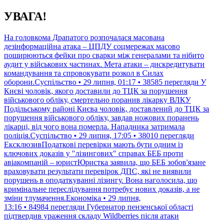
Перейти
УВАГА!
до
контенту
На головкома Драпатого розпочалася масована
дезінформаційна атака – ЦПДУ соцмережах масово
поширюються фейки про сварки між генералами та нібито
аудит у військових частинах. Мета атаки – дискредитувати
командування та спровокувати розкол в Силах
оборони.Суспільство • 29 липня, 01:17 • 38585 перегляди
У
Києві чоловік, якого доставили до ТЦК за порушення
військового обліку, смертельно поранив лікарку ВЛКУ
Подільському районі Києва чоловік, доставлений до ТЦК за
порушення військового обліку, завдав ножових поранень
лікарці, від чого вона померла. Нападника затримала
поліція.Суспільство • 29 липня, 17:05 • 38010 перегляди
ЕксклюзивПодаткові перевірки мають бути одним із
ключових доказів у "лізингових" справах БЕБ проти
авіакомпаній – юристЮристка заявила, що БЕБ зобов'язане
враховувати результати перевірок ДПС, які не виявили
порушень в оподаткуванні лізингу. Вона наголосила, що
кримінальне переслідування потребує нових доказів, а не
зміни тлумачення.Економіка • 29 липня,
13:16 • 84984 перегляди
Губернатор пензенської області
підтвердив ураження складу Wildberries після атаки