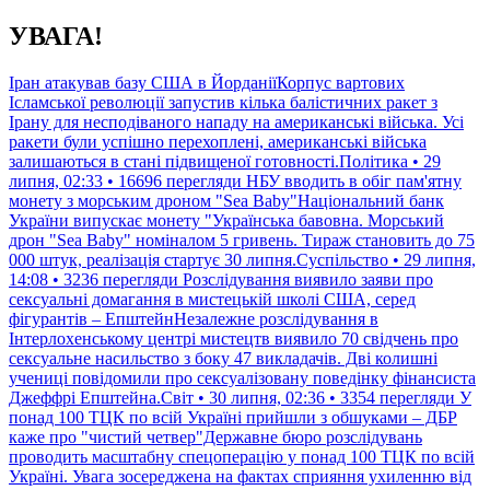
Перейти
УВАГА!
до
контенту
Іран атакував базу США в ЙорданіїКорпус вартових
Ісламської революції запустив кілька балістичних ракет з
Ірану для несподіваного нападу на американські війська. Усі
ракети були успішно перехоплені, американські війська
залишаються в стані підвищеної готовності.Політика • 29
липня, 02:33 • 16696 перегляди
НБУ вводить в обіг пам'ятну
монету з морським дроном "Sea Baby"Національний банк
України випускає монету "Українська бавовна. Морський
дрон "Sea Baby" номіналом 5 гривень. Тираж становить до 75
000 штук, реалізація стартує 30 липня.Суспільство • 29 липня,
14:08 • 3236 перегляди
Розслідування виявило заяви про
сексуальні домагання в мистецькій школі США, серед
фігурантів – ЕпштейнНезалежне розслідування в
Інтерлохенському центрі мистецтв виявило 70 свідчень про
сексуальне насильство з боку 47 викладачів. Дві колишні
учениці повідомили про сексуалізовану поведінку фінансиста
Джеффрі Епштейна.Світ • 30 липня, 02:36 • 3354 перегляди
У
понад 100 ТЦК по всій Україні прийшли з обшуками – ДБР
каже про "чистий четвер"Державне бюро розслідувань
проводить масштабну спецоперацію у понад 100 ТЦК по всій
Україні. Увага зосереджена на фактах сприяння ухиленню від