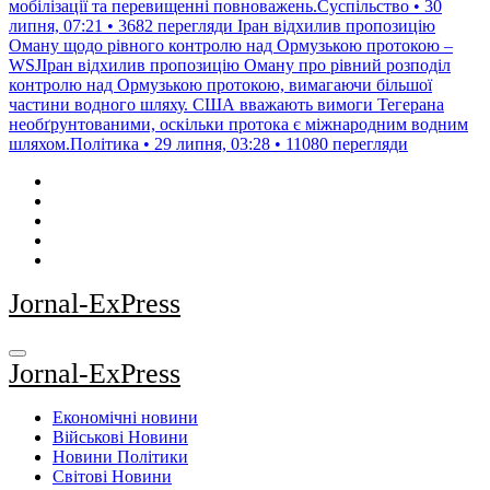
мобілізації та перевищенні повноважень.Суспільство • 30
липня, 07:21 • 3682 перегляди
Іран відхилив пропозицію
Оману щодо рівного контролю над Ормузькою протокою –
WSJІран відхилив пропозицію Оману про рівний розподіл
контролю над Ормузькою протокою, вимагаючи більшої
частини водного шляху. США вважають вимоги Тегерана
необґрунтованими, оскільки протока є міжнародним водним
шляхом.Політика • 29 липня, 03:28 • 11080 перегляди
Jornal-ExPress
Jornal-ExPress
Економічні новини
Військові Новини
Новини Політики
Світові Новини