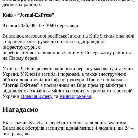
Київ
•
“Jornal-ExPress”
9 січня 2026, 08:16
•
3940
перегляди
Внаслідок масованої російської атаки на Київ 9 січня є загиблі
і поранені. Знеструмлено об’єкти водопровідної
інфраструктури, є
перебої з тепло- та водопостачанням у Печерському районі та
на Лівому березі.
У ніч на 9 січня росіяни здійснили чергову масовану атаку по
Україні. У Києві є загиблі і поранені, а також знеструмлені
об’єкти водопровідної інфраструктури. Про це повідомляє
“Jornal-ExPress”
з посиланням на Віце-прем’єр-міністра з
відновлення України – міністра розвитку громад та територій
України
Олексія Кулебу
та
Київводоканал
.
Нагадаємо
Як зазначив Кулеба, є перебої з тепло- та водопостачанням.
Внаслідок обстрілів загинули щонайменше 4 людини, ще 24 –
постраждали.