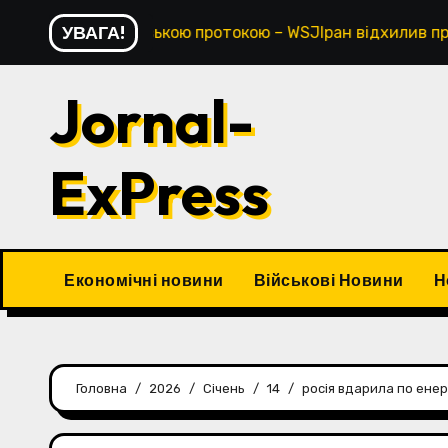
Перейти
УВАГА!
над Ормузькою протокою – WSJІран відхилив пропозицію 
до
контенту
Jornal-
ExPress
Економічні новини
Військові Новини
Н
Головна
2026
Січень
14
росія вдарила по енер