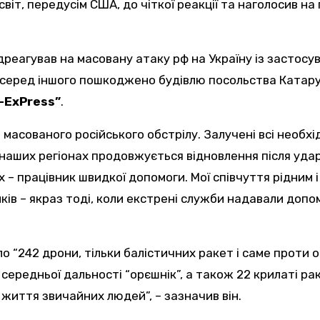
світ, передусім США, до чіткої реакції та наголосив н
серед іншого пошкоджено будівлю посольства Катару, і
-ExPress”
.
ів масованого російського обстрілу. Залучені всі необх
наших регіонах продовжується відновлення після ударі
х – працівник швидкої допомоги. Мої співчуття рідним 
ів – якраз тоді, коли екстрені служби надавали допом
о “242 дрони, тільки балістичних ракет і саме проти о
середньої дальності “орєшнік”, а також 22 крилаті рак
життя звичайних людей”, – зазначив він.