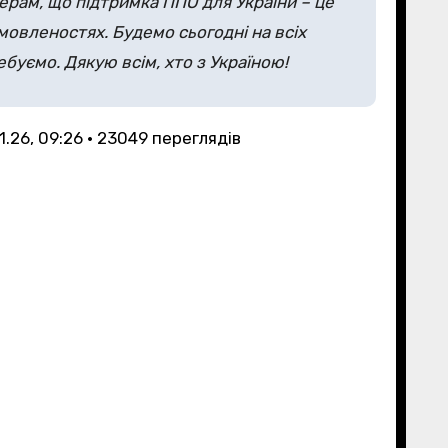
ерам, що підтримка ППО для України – це
мовленостях. Будемо сьогодні на всіх
ебуємо. Дякую всім, хто з Україною!
1.26, 09:26 • 23049 переглядiв