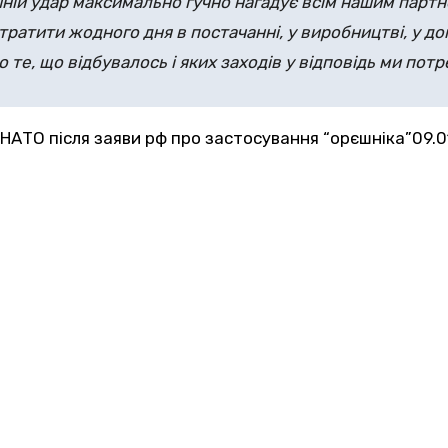
ній удар максимально гучно нагадує всім нашим партн
тратити жодного дня в постачанні, у виробництві, у до
 те, що відбувалось і яких заходів у відповідь ми потр
-НАТО після заяви рф про застосування “орєшніка”
09.0