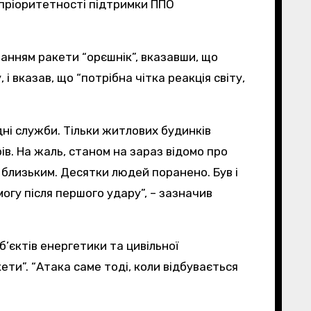
а пріоритетності підтримки ППО
 вказав, що “потрібна чітка реакція світу,
ідні служби. Тільки житлових будинків
в. На жаль, станом на зараз відомо про
і близьким. Десятки людей поранено. Був і
огу після першого удару”, – зазначив
б’єктів енергетики та цивільної
ети”. “Атака саме тоді, коли відбувається