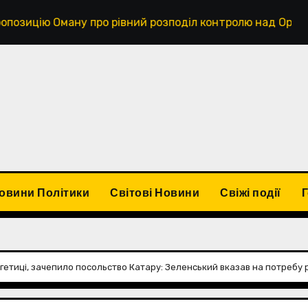
Оману про рівний розподіл контролю над Ормузькою прот
овини Політики
Світові Новини
Свіжі події
гетиці, зачепило посольство Катару: Зеленський вказав на потребу р