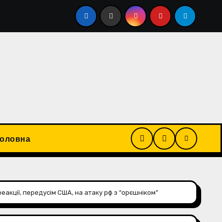
окою, вимагаючи більшої частини водного шляху. США в
Головна
еакції, передусім США, на атаку рф з “орєшніком”