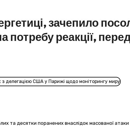
ергетиці, зачепило посо
а потребу реакції, пере
иблих та десятки поранених внаслідок масованої атак