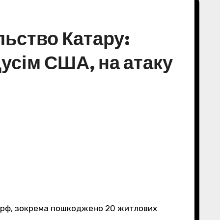
льство Катару:
дусім США, на атаку
и рф, зокрема пошкоджено 20 житлових