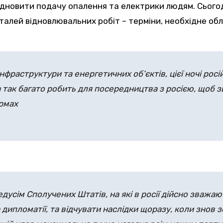
дновити подачу опалення та електрики людям. Сьогод
талей відновлювальних робіт – терміни, необхідне обл
інфраструктури та енергетичних об’єктів, цієї ночі р
 так багато робить для посередництва з росією, щоб з
юрмах
редусім Сполучених Штатів, на які в росії дійсно зважа
а дипломатії, та відчувати наслідки щоразу, коли знов