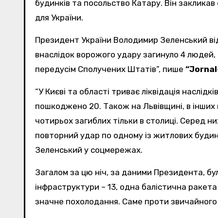
будинків та посольство Катару. Він закликав 
для України.
Президент України Володимир Зеленський відреагував на масовану атаку рф на Україну із застосуванням ракети “орєшнік”, вказавши, що
внаслідок ворожого удару загинуло 4 людей, 
передусім Сполучених Штатів”, пише
“Jornal
“У Києві та області триває ліквідація наслідк
пошкоджено 20. Також на Львівщині, в інших 
чотирьох загиблих тільки в столиці. Серед ни
повторний удар по одному із житлових будинк
Зеленський у соцмережах.
Загалом за цю ніч, за даними Президента, бул
інфраструктури – 13, одна балістична ракета 
значне похолодання. Саме проти звичайного 