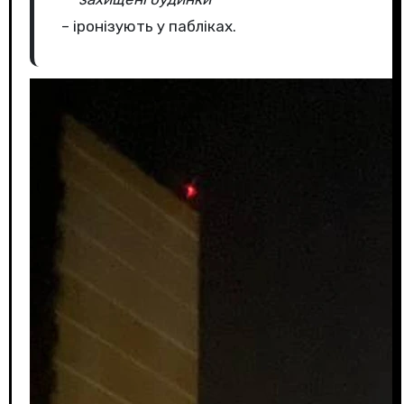
– іронізують у пабліках.