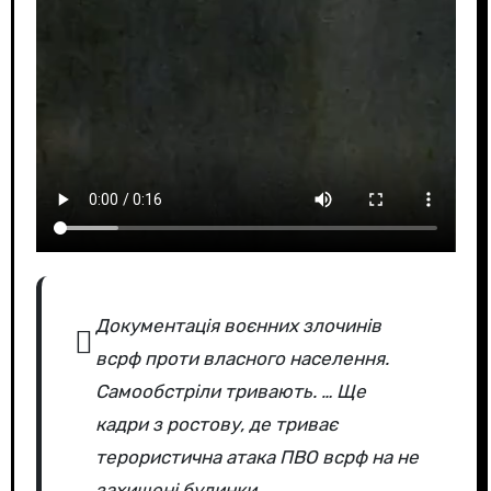
Документація воєнних злочинів
всрф проти власного населення.
Самообстріли тривають. … Ще
кадри з ростову, де триває
терористична атака ПВО всрф на не
захищені будинки