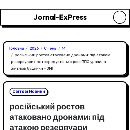
Перейти
до
Jornal-ExPress
контенту
Головна
2026
Січень
14
російський ростов атаковано дронами: під атакою
резервуари нафтопродуктів, місцева ППО уразила
житлові будинки – ЗМІ
Світові Новини
російський ростов
атаковано дронами: під
атакою резервуари