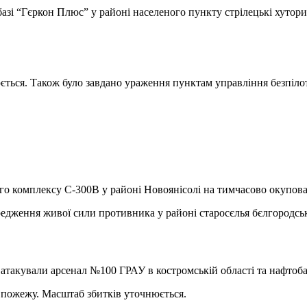
обазі “Гєркон Плюс” у районі населеного пункту стрілецькі хутор
юється. Також було завдано ураження пунктам управління безпіл
о комплексу С-300В у районі Новоянісолі на тимчасово окупован
едження живої сили противника у районі старосєлья бєлгородськ
такували арсенал №100 ГРАУ в костромській області та нафтобаз
о пожежу. Масштаб збитків уточнюється.