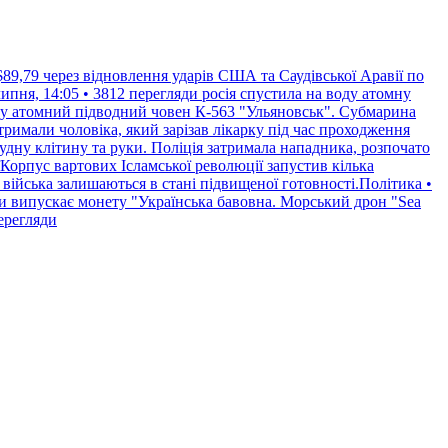
$89,79 через відновлення ударів США та Саудівської Аравії по
пня, 14:05 • 3812 перегляди
росія спустила на воду атомну
воду атомний підводний човен К-563 "Ульяновськ". Субмарина
римали чоловіка, який зарізав лікарку під час проходження
рудну клітину та руки. Поліція затримала нападника, розпочато
Корпус вартових Ісламської революції запустив кілька
 війська залишаються в стані підвищеної готовності.Політика •
и випускає монету "Українська бавовна. Морський дрон "Sea
перегляди