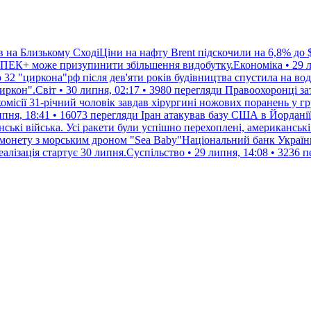
в на Близькому СходіЦіни на нафту Brent підскочили на 6,8% до 
 ОПЕК+ може призупинити збільшення видобутку.Економіка • 29 ли
бо 32 "циркона"рф після дев'яти років будівництва спустила на 
иркон".Світ • 30 липня, 02:17 • 3980 перегляди
Правоохоронці зат
омісії 31-річний чоловік завдав хірургині ножових поранень у г
пня, 18:41 • 16073 перегляди
Іран атакував базу США в Йорданії
ські війська. Усі ракети були успішно перехоплені, американські
 монету з морським дроном "Sea Baby"Національний банк Україн
алізація стартує 30 липня.Суспільство • 29 липня, 14:08 • 3236 