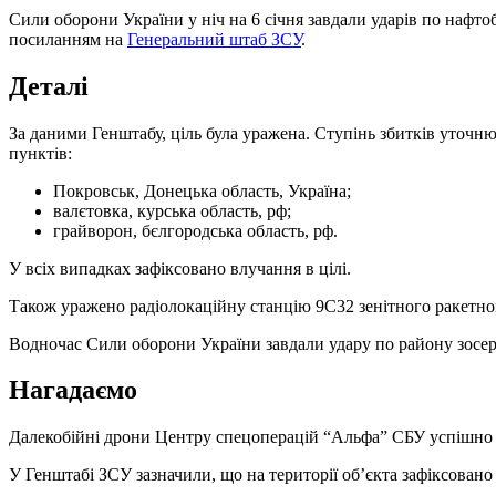
Сили оборони України у ніч на 6 січня завдали ударів по нафт
посиланням на
Генеральний штаб ЗСУ
.
Деталі
За даними Генштабу, ціль була уражена. Ступінь збитків уточн
пунктів:
Покровськ, Донецька область, Україна;
валєтовка, курська область, рф;
грайворон, бєлгородська область, рф.
У всіх випадках зафіксовано влучання в цілі.
Також уражено радіолокаційну станцію 9С32 зенітного ракетног
Водночас Сили оборони України завдали удару по району зосер
Нагадаємо
Далекобійні дрони Центру спецоперацій “Альфа” СБУ успішно а
У Генштабі ЗСУ зазначили, що на території об’єкта зафіксован