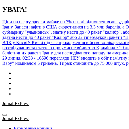
Перейти
УВАГА!
до
контенту
Ціни на нафту зросли майже на 7% на тлі відновлення авіаударі
Ірану. Запаси нафти в США скоротилися на 3,3 млн барелів, а
субмарину "ульяновськ", здатну нести до 40 ракет "калибр", а
здатна нести до 40 ракет "Калібр" або 32 гіперзвукові ракети "Ц
ВЛК у КиєвіУ Києві під час проходження військово-лікарської к
розслідування за статтею про умисне вбивство.Кримінал • 29 ли
балістичних ракет з Ірану для несподіваного нападу на американ
29 липня, 02:33 • 16696 перегляди
НБУ вводить в обіг пам'ятну
Baby" номіналом 5 гривень. Тираж становить до 75 000 штук, ре
Jornal-ExPress
Jornal-ExPress
Економічні новини