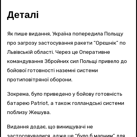
Деталі
Як пише видання, Україна попередила Польщу
про загрозу застосування ракети “Орєшнік” по
Львівській області. Через це Оперативне
командування Збройних сил Польщі привело до
бойової готовності наземні системи
протиповітряної оборони.
Зокрема, було приведено у бойову готовність
батарею Patriot, а також голландські системи
поблизу Жешува.
Видання додає, що винищувачі не
застосовувалися, адже це “було б марним” для