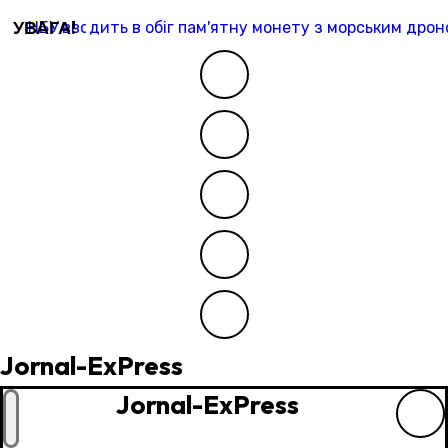
Перейти
УВАГА!
НБУ вводить в обіг пам'ятну монету з морським дроно
до
контенту
Jornal-ExPress
Jornal-ExPress