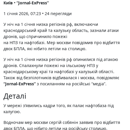
Київ
•
“Jornal-ExPress”
1 січня 2026, 07:23
•
24
перегляди
У ніч на 1 січня низка регіонів рф, включаючи
краснодарський край та калузьку область, зазнали атаки
дронів, що спричинило пожежі
на НПЗ та нафтобазі. Мер москви повідомив про відбиття
двох БПЛА, які нібито летіли на столицю.
У ніч на 1 січня низка регіонів рф опинилися під атакою
дронів. Спалахнули пожежі на ільському НПЗ у
краснодарському краї та нафтобазі у калузькій області.
Також від безпілотників відбивалася і москва, повідомляє
“Jornal-ExPress”
з посиланням на російські “медіа”.
Деталі
У мережі з’явились кадри того, як палає нафтобаза під
калугою.
Водночам мер москви сергій собянін заявив про відбиття
двох БПЛА, що нібито летіли на російську столицю.