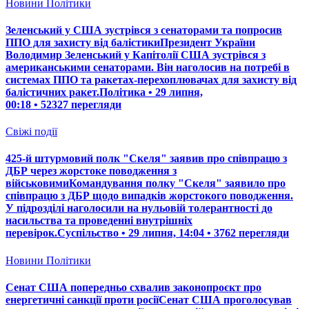
Новини Політики
Зеленський у США зустрівся з сенаторами та попросив
ППО для захисту від балістикиПрезидент України
Володимир Зеленський у Капітолії США зустрівся з
американськими сенаторами. Він наголосив на потребі в
системах ППО та ракетах-перехоплювачах для захисту від
балістичних ракет.Політика • 29 липня,
00:18 • 52327 перегляди
Свіжі події
425-й штурмовий полк "Скеля" заявив про співпрацю з
ДБР через жорстоке поводження з
військовимиКомандування полку "Скеля" заявило про
співпрацю з ДБР щодо випадків жорстокого поводження.
У підрозділі наголосили на нульовій толерантності до
насильства та проведенні внутрішніх
перевірок.Суспільство • 29 липня, 14:04 • 3762 перегляди
Новини Політики
Сенат США попередньо схвалив законопроєкт про
енергетичні санкції проти росіїСенат США проголосував