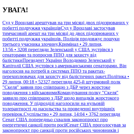
Перейти
УВАГА!
до
контенту
Суд у Вроцлаві арештував на три місяці двох підозрюваних у
побитті подружжя українцівСуд у Вроцлаві застосував
тимчасовий арешт на три місяці до двох підозрюваних у
побитті подружжя українців. Поліція продовжує пошуки
третього учасника злочину.Кримінал • 29 липня,
13:56 • 3208 перегляди
Зеленський у США зустрівся з
сенаторами та попросив ППО для захисту від
балістикиПрезидент України Володимир Зеленський у
Капітолії США зустрівся з американськими сенаторами. Він
наголосив на потребі в системах ППО та ракетах-
перехоплювачах для захисту від балістичних ракет.Політика •
29 липня, 00:18 • 52327 перегляди
425-й штурмовий полк
"Скеля" заявив про співпрацю з ДБР через жорстоке
поводження з військовимиКомандування полку "Скеля"
заявило про співпрацю з ДБР щодо випадків жорстокого
поводження. У підрозділі наголосили на нульовій
толерантності до насильства та проведенні внутрішніх
перевірок.Суспільство • 29 липня, 14:04 • 3762 перегляди
Сенат США попередньо схвалив законопроєкт про
енергетичні санкції проти росіїСенат США проголосував за
законопроєкт про санкції проти російських чиновників і