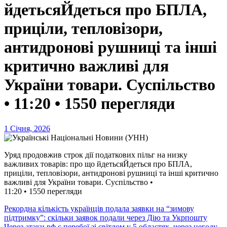
йдетьсяЙдеться про БПЛА,
приціли, тепловізори,
антидронові рушниці та інші
критично важливі для
України товари. Суспільство
• 11:20 • 1550 перегляди
1 Січня, 2026
Уряд продовжив строк дії податкових пільг на низку
важливих товарів: про що йдетьсяЙдеться про БПЛА,
приціли, тепловізори, антидронові рушниці та інші критично
важливі для України товари. Суспільство •
11:20 • 1550 перегляди
Навігація
Рекордна кількість українців подала заявки на “зимову
підтримку”: скільки заявок подали через Дію та Укрпошту
записів
Через атаки рф є перебої зі світлом у 5 областях, через негоду