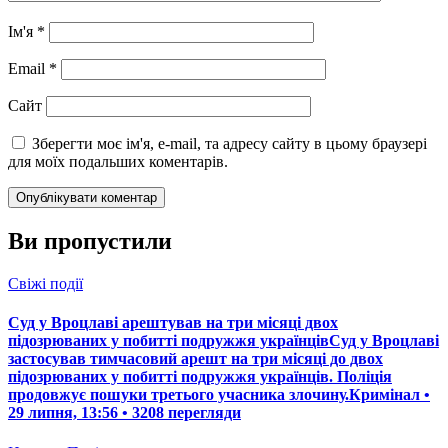
Ім'я
*
Email
*
Сайт
Зберегти моє ім'я, e-mail, та адресу сайту в цьому браузері
для моїх подальших коментарів.
Ви пропустили
Свіжі події
Суд у Вроцлаві арештував на три місяці двох
підозрюваних у побитті подружжя українцівСуд у Вроцлаві
застосував тимчасовий арешт на три місяці до двох
підозрюваних у побитті подружжя українців. Поліція
продовжує пошуки третього учасника злочину.Кримінал •
29 липня, 13:56 • 3208 перегляди