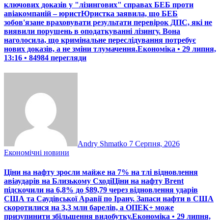
ключових доказів у "лізингових" справах БЕБ проти
авіакомпаній – юристЮристка заявила, що БЕБ
зобов'язане враховувати результати перевірок ДПС, які не
виявили порушень в оподаткуванні лізингу. Вона
наголосила, що кримінальне переслідування потребує
нових доказів, а не зміни тлумачення.Економіка • 29 липня,
13:16 • 84984 перегляди
Andry Shmatko
7 Серпня, 2026
Економічні новини
Ціни на нафту зросли майже на 7% на тлі відновлення
авіаударів на Близькому СходіЦіни на нафту Brent
підскочили на 6,8% до $89,79 через відновлення ударів
США та Саудівської Аравії по Ірану. Запаси нафти в США
скоротилися на 3,3 млн барелів, а ОПЕК+ може
призупинити збільшення видобутку.Економіка • 29 липня,