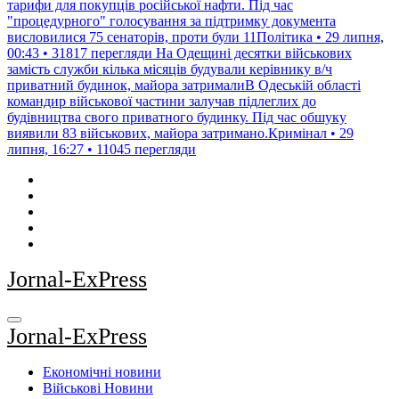
тарифи для покупців російської нафти. Під час
"процедурного" голосування за підтримку документа
висловилися 75 сенаторів, проти були 11Політика • 29 липня,
00:43 • 31817 перегляди
На Одещині десятки військових
замість служби кілька місяців будували керівнику в/ч
приватний будинок, майора затрималиВ Одеській області
командир військової частини залучав підлеглих до
будівництва свого приватного будинку. Під час обшуку
виявили 83 військових, майора затримано.Кримінал • 29
липня, 16:27 • 11045 перегляди
Jornal-ExPress
Jornal-ExPress
Економічні новини
Військові Новини