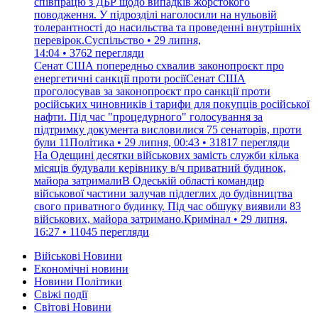
співпрацю з ДБР щодо випадків жорстокого
поводження. У підрозділі наголосили на нульовій
толерантності до насильства та проведенні внутрішніх
перевірок.Суспільство • 29 липня,
14:04 • 3762 перегляди
Сенат США попередньо схвалив законопроєкт про
енергетичні санкції проти росіїСенат США
проголосував за законопроєкт про санкції проти
російських чиновників і тарифи для покупців російської
нафти. Під час "процедурного" голосування за
підтримку документа висловилися 75 сенаторів, проти
були 11Політика • 29 липня, 00:43 • 31817 перегляди
На Одещині десятки військових замість служби кілька
місяців будували керівнику в/ч приватний будинок,
майора затрималиВ Одеській області командир
військової частини залучав підлеглих до будівництва
свого приватного будинку. Під час обшуку виявили 83
військових, майора затримано.Кримінал • 29 липня,
16:27 • 11045 перегляди
Військові Новини
Економічні новини
Новини Політики
Свіжі події
Світові Новини