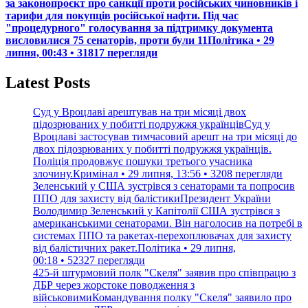
за законопроєкт про санкції проти російських чиновників і
тарифи для покупців російської нафти. Під час
"процедурного" голосування за підтримку документа
висловилися 75 сенаторів, проти були 11Політика • 29
липня, 00:43 • 31817 перегляди
Latest Posts
Суд у Вроцлаві арештував на три місяці двох
підозрюваних у побитті подружжя українцівСуд у
Вроцлаві застосував тимчасовий арешт на три місяці до
двох підозрюваних у побитті подружжя українців.
Поліція продовжує пошуки третього учасника
злочину.Кримінал • 29 липня, 13:56 • 3208 перегляди
Зеленський у США зустрівся з сенаторами та попросив
ППО для захисту від балістикиПрезидент України
Володимир Зеленський у Капітолії США зустрівся з
американськими сенаторами. Він наголосив на потребі в
системах ППО та ракетах-перехоплювачах для захисту
від балістичних ракет.Політика • 29 липня,
00:18 • 52327 перегляди
425-й штурмовий полк "Скеля" заявив про співпрацю з
ДБР через жорстоке поводження з
військовимиКомандування полку "Скеля" заявило про