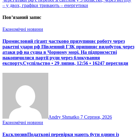
– у двох, графіки тривають – енергетики
Пов’язаний запис
Економічні новини
Промисловий гігант частково призупиняє роботу через
ракетні удари рф Південний ГЗК припиняє видобуток через
атаки рф на судна в Чорному морі. На підприємстві
накопичилися партії руди через блокування
експорту.Суспільство • 29 липня, 12:56 • 16247 перегляди
Andry Shmatko
7 Серпня, 2026
Економічні новини
ЕксклюзивПодаткові перевірки мають бути одним із