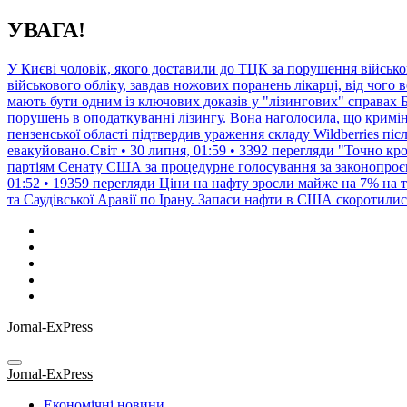
Перейти
УВАГА!
до
контенту
У Києві чоловік, якого доставили до ТЦК за порушення військ
військового обліку, завдав ножових поранень лікарці, від чого 
мають бути одним із ключових доказів у "лізингових" справах 
порушень в оподаткуванні лізингу. Вона наголосила, що криміна
пензенської області підтвердив ураження складу Wildberries піс
евакуйовано.Світ • 30 липня, 01:59 • 3392 перегляди
"Точно кро
партіям Сенату США за процедурне голосування за законопроєкт
01:52 • 19359 перегляди
Ціни на нафту зросли майже на 7% на т
та Саудівської Аравії по Ірану. Запаси нафти в США скоротили
Jornal-ExPress
Jornal-ExPress
Економічні новини