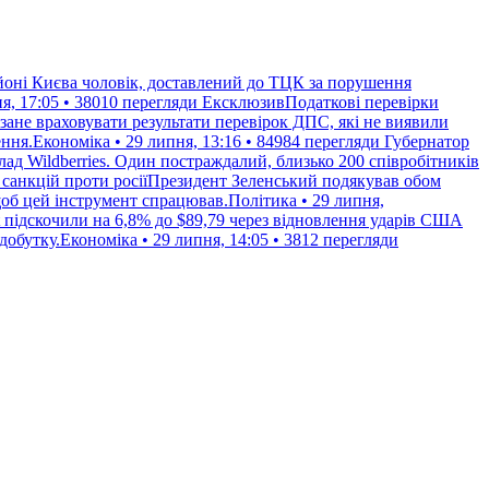
йоні Києва чоловік, доставлений до ТЦК за порушення
я, 17:05 • 38010 перегляди
ЕксклюзивПодаткові перевірки
зане враховувати результати перевірок ДПС, які не виявили
ння.Економіка • 29 липня, 13:16 • 84984 перегляди
Губернатор
клад Wildberries. Один постраждалий, близько 200 співробітників
санкцій проти росіїПрезидент Зеленський подякував обом
щоб цей інструмент спрацював.Політика • 29 липня,
t підскочили на 6,8% до $89,79 через відновлення ударів США
обутку.Економіка • 29 липня, 14:05 • 3812 перегляди