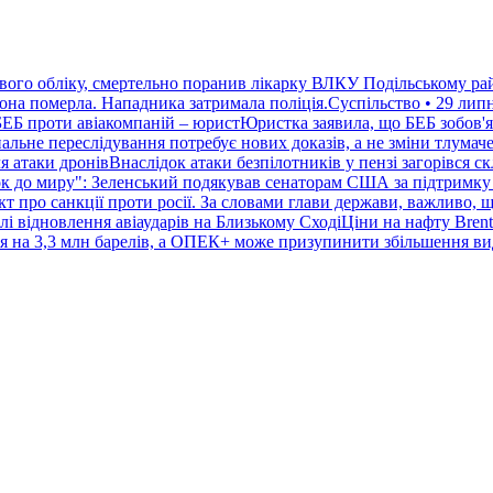
ового обліку, смертельно поранив лікарку ВЛКУ Подільському ра
вона померла. Нападника затримала поліція.Суспільство • 29 липн
БЕБ проти авіакомпаній – юристЮристка заявила, що БЕБ зобов'я
льне переслідування потребує нових доказів, а не зміни тлумаче
ля атаки дронівВнаслідок атаки безпілотників у пензі загорівся с
к до миру": Зеленський подякував сенаторам США за підтримку 
 про санкції проти росії. За словами глави держави, важливо, 
лі відновлення авіаударів на Близькому СходіЦіни на нафту Bren
ся на 3,3 млн барелів, а ОПЕК+ може призупинити збільшення вид