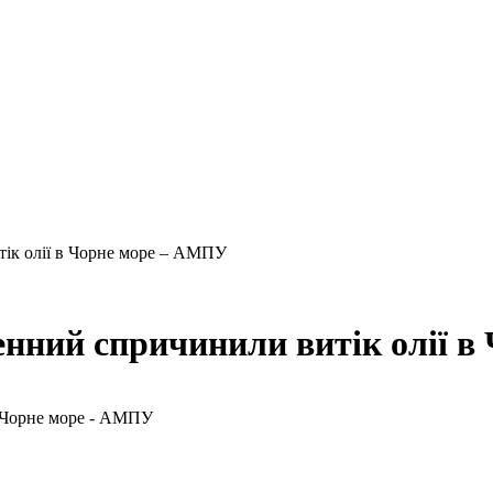
тік олії в Чорне море – АМПУ
денний спричинили витік олії 