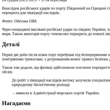
Внаслідок російських ударів по порту Південний на Одещині с
перекрита для ліквідації наслідків.
Фото: Одеська ОВА
Через нещодавні масовані російські удари по півдню України, зокрема – по інфраструктурі порту міста Південний Одеської області – зафіксували витік рослинної олії в акваторію Чорного
моря. Також акваторія порту тимчасово перекрита до повної лік
Деталі
Перші дві доби після атаки порт перебував під безперервними о
повітряними тривогами, з дотриманням вимог правил безпеки 
Також там додали, що фахівці здійснювали поетапне перекриття 
обсязі.
До робіт з ліквідації наслідків витоку залучили спеціалізовані судна зі збору забруднюючих речовин. Йдеться про рослинну олію, яка є органічною речовиною та підлягає
природному біологічному розпаду
– заявили в Адміністрації морських портів України.
Нагадаємо