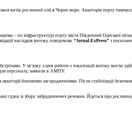
тався витік рослинної олії в Чорне море. Акваторія порту тимчас
відації наслідків витоку, повідомляє
“Jornal-ExPress”
з посилан
бстрілами. У зв’язку з цим роботи з локалізації витоку могли з
для персоналу, заявили в АМПУ.
акваторії боновими загородженнями. Після стабілізації безпеков