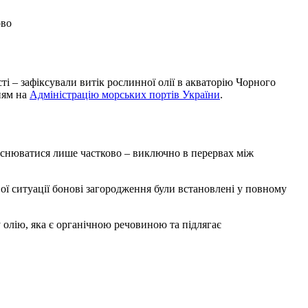
ово
ням на
Адміністрацію морських портів України
.
дійснюватися лише частково – виключно в перервах між
ої ситуації бонові загородження були встановлені у повному