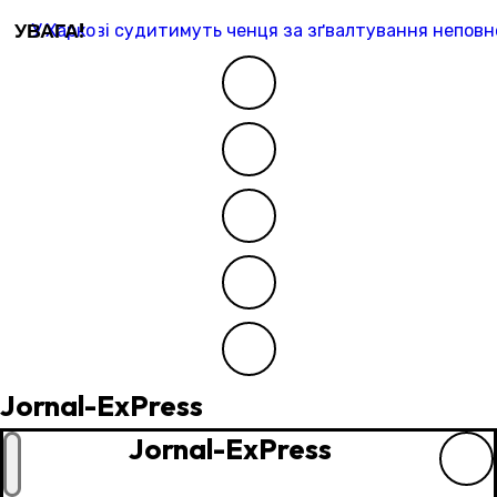
Перейти
УВАГА!
У Харкові судитимуть ченця за зґвалтування неповно
до
контенту
Jornal-ExPress
Jornal-ExPress