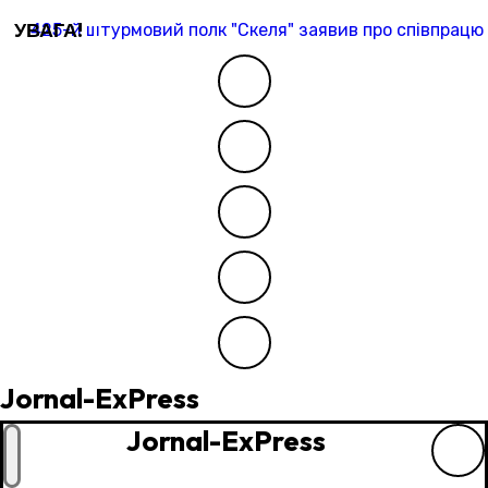
Перейти
УВАГА!
425-й штурмовий полк "Скеля" заявив про співпрацю 
до
контенту
Jornal-ExPress
Jornal-ExPress