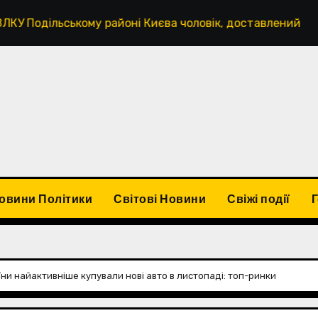
льському районі Києва чоловік, доставлений до ТЦК за по
овини Політики
Світові Новини
Свіжі події
аїни найактивніше купували нові авто в листопаді: топ-ринки