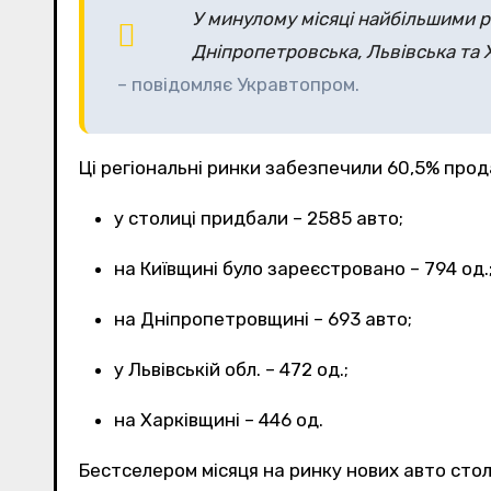
У минулому місяці найбільшими ре
Дніпропетровська, Львівська та 
– повідомляє Укравтопром.
Ці регіональні ринки забезпечили 60,5% прода
у столиці придбали – 2585 авто;
на Київщині було зареєстровано – 794 од.
на Дніпропетровщині – 693 авто;
у Львівській обл. – 472 од.;
на Харківщині – 446 од.
Бестселером місяця на ринку нових авто стол