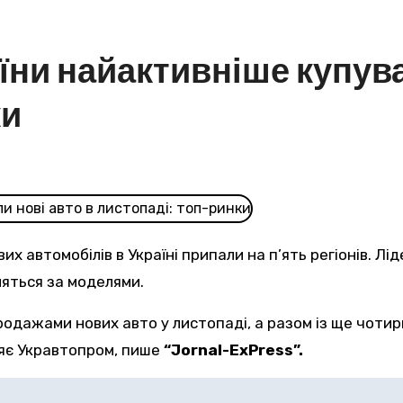
аїни найактивніше купува
ки
их автомобілів в Україні припали на п’ять регіонів. Лі
няться за моделями.
ляє Укравтопром, пише
“Jornal-ExPress”.