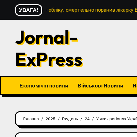
Перейти
УВАГА!
ійськового обліку, смертельно поранив лікарку ВЛКУ Поді
до
контенту
Jornal-
ExPress
Економічні новини
Військові Новини
Н
Головна
2025
Грудень
24
У яких регіонах Укр