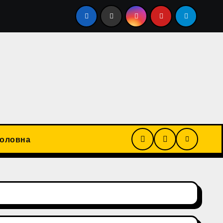
рушення військового обліку, завдав ножових поранень лік
Головна