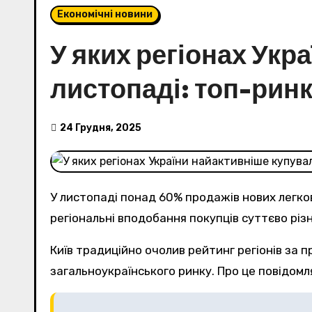
Економічні новини
У яких регіонах Укр
листопаді: топ-рин
24 Грудня, 2025
У листопаді понад 60% продажів нових легков
регіональні вподобання покупців суттєво різ
Київ традиційно очолив рейтинг регіонів за продажами нових авто у листопаді, а разом із ще чотирма областями сформував понад 60%
загальноукраїнського ринку. Про це повідом