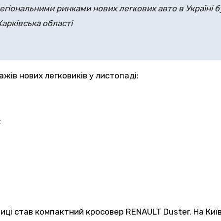
гіональними ринками нових легкових авто в Україні бул
Харківська області
жів нових легковиків у листопаді:
;
иці став компактний кросовер RENAULT Duster. На Киї