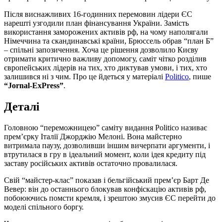
Після виснажливих 16-годинних перемовин лідери ЄС
нарешті узгодили план фінансування України. Замість
використання заморожених активів рф, на чому наполягали
Німеччина та скандинавські країни, Брюссель обрав “план Б”
– спільні запозичення. Хоча це рішення дозволило Києву
отримати критично важливу допомогу, саміт чітко розділив
європейських лідерів на тих, хто диктував умови, і тих, хто
залишився ні з чим. Про це йдеться у матеріалі
Politico
, пише
“Jornal-ExPress”
.
Деталі
Головною “переможницею” саміту видання Politico називає
прем’єрку Італії Джорджію Мелоні. Вона майстерно
витримала паузу, дозволивши іншим вичерпати аргументи, і
втрутилася в гру в ідеальний момент, коли ідея кредиту під
заставу російських активів остаточно провалилася.
Свій “майстер-клас” показав і бельгійський прем’єр Барт Де
Вевер: він до останнього блокував конфіскацію активів рф,
побоюючись помсти кремля, і зрештою змусив ЄС перейти до
моделі спільного боргу.