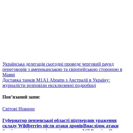
Навігація
Українська делегація сьогодні проведе черговий раунд
переговорів з американською та європейською стороною в
записів
Маямі
Доставка танків M1A1 Abrams з Австралії в Україну:
журналісти розповіли ексклюзивні подробиці
Пов’язаний запис
Світові Новини
Губернатор пензенської області підтвердив ураження
складу Wildberries після атаки дронівВнаслідок атаки
безпілотників у пензі загорівся склад Wildberries. Один