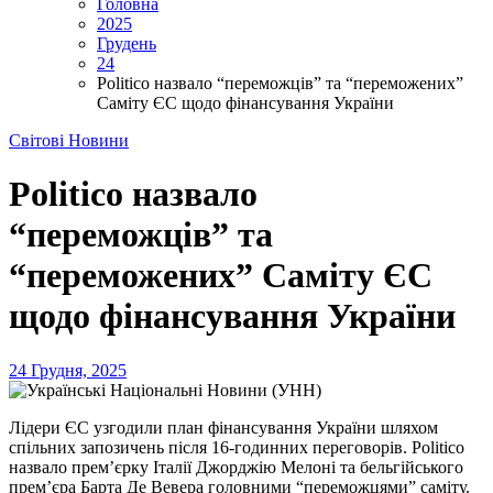
Головна
2025
Грудень
24
Politico назвало “переможців” та “переможених”
Саміту ЄС щодо фінансування України
Світові Новини
Politico назвало
“переможців” та
“переможених” Саміту ЄС
щодо фінансування України
24 Грудня, 2025
Лідери ЄС узгодили план фінансування України шляхом
спільних запозичень після 16-годинних переговорів. Politico
назвало прем’єрку Італії Джорджію Мелоні та бельгійського
прем’єра Барта Де Вевера головними “переможцями” саміту.