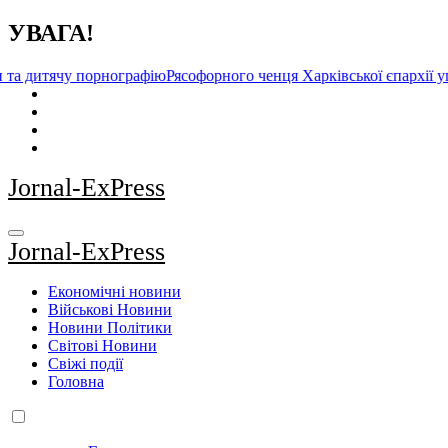
Перейти
УВАГА!
до
контенту
порнографіюРясофорного ченця Харківської єпархії упц (мп) суди
Jornal-ExPress
Jornal-ExPress
Економічні новини
Військові Новини
Новини Політики
Світові Новини
Свіжі події
Головна