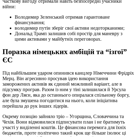
Часткову вигоду отримали навіть безпосередні учасники
війни:
Володимир Зеленський отримав гарантоване
фінансування;
володимир путін зберіг свої активи недоторканими;
Дональд Трамп залишив собі простір для маневру з
цими активами у майбутніх переговорах.
Поразка німецьких амбіцій та “ізгої”
ЄС
Під найбільшим ударом опинився канцлер Німеччини Фрідріх
Мерц. Він агресивно просував ідею використання
заморожених активів як єдиний можливий варіант, але в
підсумку програв. Разом із ним у тіні залишилася й Урсула
фон дер Ляєн, яка до останнього опиралася спільному боргу,
але була змушена погодитися на нього, коли ініціатива
перейшла до рук інших лідерів.
Окрему позицію зайняло тріо – Угорщина, Словаччина та
Чехія. Вони відмовилися підписувати план і не братимуть
участі у виділенні коштів. Це фінансова перемога для їхніх
бюджетів, проте політично такий крок ще більше ізолює ці