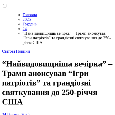
Головна
2025
Грудень
24
“Найвидовищніша вечірка” – Трамп анонсував
“Ігри патріотів” та грандіозні святкування до 250-
річчя США
Світові Новини
“Найвидовищніша вечірка” –
Трамп анонсував “Ігри
патріотів” та грандіозні
святкування до 250-річчя
США
24 Грудня, 2025