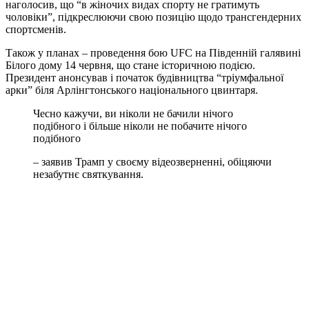
наголосив, що “в жіночих видах спорту не гратимуть
чоловіки”, підкреслюючи свою позицію щодо трансгендерних
спортсменів.
Також у планах – проведення бою UFC на Південній галявині
Білого дому 14 червня, що стане історичною подією.
Президент анонсував і початок будівництва “тріумфальної
арки” біля Арлінгтонського національного цвинтаря.
Чесно кажучи, ви ніколи не бачили нічого
подібного і більше ніколи не побачите нічого
подібного
– заявив Трамп у своєму відеозверненні, обіцяючи
незабутнє святкування.