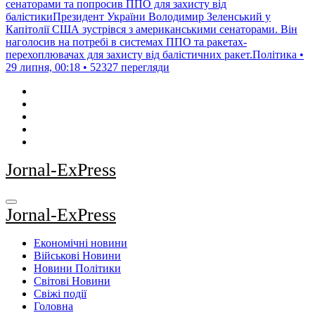
сенаторами та попросив ППО для захисту від
балістикиПрезидент України Володимир Зеленський у
Капітолії США зустрівся з американськими сенаторами. Він
наголосив на потребі в системах ППО та ракетах-
перехоплювачах для захисту від балістичних ракет.Політика •
29 липня, 00:18 • 52327 перегляди
Jornal-ExPress
Jornal-ExPress
Економічні новини
Військові Новини
Новини Політики
Світові Новини
Свіжі події
Головна