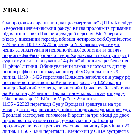
Перейти
УВАГА!
до
контенту
Суд продовжив арешт винуватцю смертельної ДТП у Києві до
5 вересняШевченківський райсуд Києва продовжив тримання
під вартою Павла Плешивцева до 5 вересня. Він 5 червня
в'їхав у підземний перехід, вбивши чотирьох осіб.Суспільство
• 29 липня, 10:17 • 2470 перегляди
У Харкові судитимуть
ченця за зґвалтування неповнолітньої хористки та дитячу
порнографіюРясофорного ченця Харківської єпархії упц (мп)
судитимуть за зґвалтування 14-річної дівчини та розбещення
11-річної дитини. Обвинувачений також виготовляв дитячу
порнографію та шантажував потерпілу.Суспільство • 29
липня, 11:30 • 3426 перегляди
Кількість загиблих від удару рф
по збройовій виставці на Київщині зросла до 12У лікарні
помер 20-річний хлопець, поранений під час російської атаки
на Київщину 24 липня. Таким чином кількість жертв удару
збільшилася до 12.Війна в Україні • 29 липня,
11:35 • 22323 перегляди
Суд у Вроцлаві арештував на три
місяці двох підозрюваних у побитті подружжя українцівСуд у
Вроцлаві застосував тимчасовий арешт на три місяці до двох
підозрюваних у побитті подружжя українців. Поліція
продовжує пошуки третього учасника злочину.Кримінал • 29
липня, 13:56 • 3208 перегляди
Зеленський у США зустрівся з