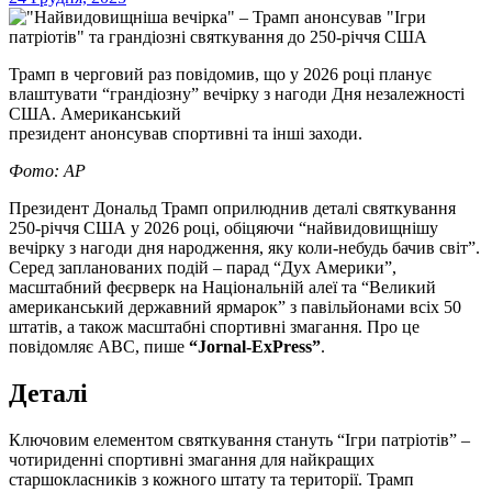
Трамп в черговий раз повідомив, що у 2026 році планує
влаштувати “грандіозну” вечірку з нагоди Дня незалежності
США. Американський
президент анонсував спортивні та інші заходи.
Фото: AP
Президент Дональд Трамп оприлюднив деталі святкування
250-річчя США у 2026 році, обіцяючи “найвидовищнішу
вечірку з нагоди дня народження, яку коли-небудь бачив світ”.
Серед запланованих подій – парад “Дух Америки”,
масштабний феєрверк на Національній алеї та “Великий
американський державний ярмарок” з павільйонами всіх 50
штатів, а також масштабні спортивні змагання. Про це
повідомляє ABC, пише
“Jornal-ExPress”
.
Деталі
Ключовим елементом святкування стануть “Ігри патріотів” –
чотириденні спортивні змагання для найкращих
старшокласників з кожного штату та території. Трамп