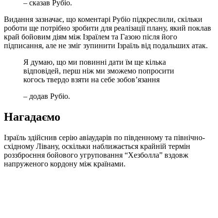
– сказав Рубіо.
Видання зазначає, що коментарі Рубіо підкреслили, скільки
роботи ще потрібно зробити для реалізації плану, який поклав
край бойовим діям між Ізраїлем та Газою після його
підписання, але не зміг зупинити Ізраїль від подальших атак.
Я думаю, що ми повинні дати їм ще кілька
відповідей, перш ніж ми зможемо попросити
когось твердо взяти на себе зобов’язання
– додав Рубіо.
Нагадаємо
Ізраїль здійснив серію авіаударів по південному та північно-
східному Лівану, оскільки наближається крайній термін
роззброєння бойового угруповання “Хезболла” вздовж
напруженого кордону між країнами.