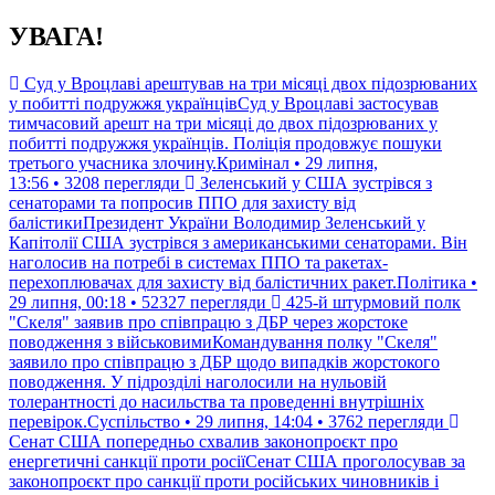
Перейти
УВАГА!
до
контенту
Суд у Вроцлаві арештував на три місяці двох підозрюваних
у побитті подружжя українцівСуд у Вроцлаві застосував
тимчасовий арешт на три місяці до двох підозрюваних у
побитті подружжя українців. Поліція продовжує пошуки
третього учасника злочину.Кримінал • 29 липня,
13:56 • 3208 перегляди
Зеленський у США зустрівся з
сенаторами та попросив ППО для захисту від
балістикиПрезидент України Володимир Зеленський у
Капітолії США зустрівся з американськими сенаторами. Він
наголосив на потребі в системах ППО та ракетах-
перехоплювачах для захисту від балістичних ракет.Політика •
29 липня, 00:18 • 52327 перегляди
425-й штурмовий полк
"Скеля" заявив про співпрацю з ДБР через жорстоке
поводження з військовимиКомандування полку "Скеля"
заявило про співпрацю з ДБР щодо випадків жорстокого
поводження. У підрозділі наголосили на нульовій
толерантності до насильства та проведенні внутрішніх
перевірок.Суспільство • 29 липня, 14:04 • 3762 перегляди
Сенат США попередньо схвалив законопроєкт про
енергетичні санкції проти росіїСенат США проголосував за
законопроєкт про санкції проти російських чиновників і