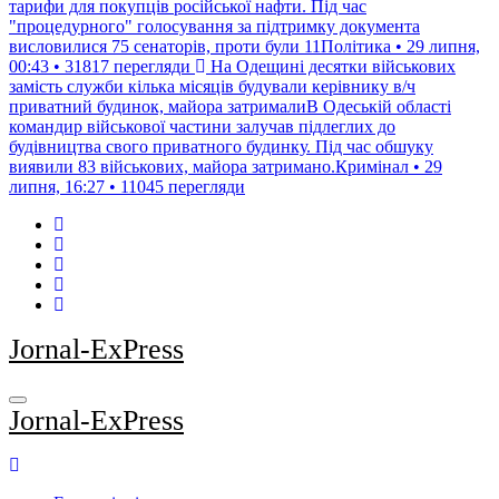
тарифи для покупців російської нафти. Під час
"процедурного" голосування за підтримку документа
висловилися 75 сенаторів, проти були 11Політика • 29 липня,
00:43 • 31817 перегляди
На Одещині десятки військових
замість служби кілька місяців будували керівнику в/ч
приватний будинок, майора затрималиВ Одеській області
командир військової частини залучав підлеглих до
будівництва свого приватного будинку. Під час обшуку
виявили 83 військових, майора затримано.Кримінал • 29
липня, 16:27 • 11045 перегляди
Jornal-ExPress
Jornal-ExPress