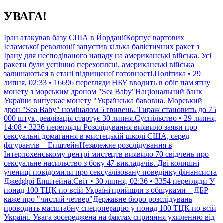
Перейти
УВАГА!
до
контенту
Іран атакував базу США в ЙорданіїКорпус вартових
Ісламської революції запустив кілька балістичних ракет з
Ірану для несподіваного нападу на американські війська. Усі
ракети були успішно перехоплені, американські війська
залишаються в стані підвищеної готовності.Політика • 29
липня, 02:33 • 16696 перегляди
НБУ вводить в обіг пам'ятну
монету з морським дроном "Sea Baby"Національний банк
України випускає монету "Українська бавовна. Морський
дрон "Sea Baby" номіналом 5 гривень. Тираж становить до 75
000 штук, реалізація стартує 30 липня.Суспільство • 29 липня,
14:08 • 3236 перегляди
Розслідування виявило заяви про
сексуальні домагання в мистецькій школі США, серед
фігурантів – ЕпштейнНезалежне розслідування в
Інтерлохенському центрі мистецтв виявило 70 свідчень про
сексуальне насильство з боку 47 викладачів. Дві колишні
учениці повідомили про сексуалізовану поведінку фінансиста
Джеффрі Епштейна.Світ • 30 липня, 02:36 • 3354 перегляди
У
понад 100 ТЦК по всій Україні прийшли з обшуками – ДБР
каже про "чистий четвер"Державне бюро розслідувань
проводить масштабну спецоперацію у понад 100 ТЦК по всій
Україні. Увага зосереджена на фактах сприяння ухиленню від