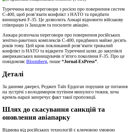
Туреччина веде переговори з росією про повернення систем
С-400, щоб розв’язати конфлікт з НАТО та придбати
винищувачі F-35. Це дозволить Анкарі відновити військову
співпрацю із Заходом та посилити авіацію.
Анкара розпочала переговори про повернення російських
зенітно-ракетних комплексів С-400, придбаних майже десять
років тому. Цей крок покликаний розв’язати тривалий
конфлікт із НАТО та відкрити Туреччині шлях до закупівлі
американських винищувачів п’ятого покоління F-35. Про це
повідомляє
Bloomberg
, пише
“Jornal-ExPress”
.
Деталі
За даними джерел, Реджеп Таїп Ердоган порушив це питання
на зустрічі з володимиром путіним минулого тижня, хоча
кремль наразі заперечує факт такої пропозиції.
Шлях до скасування санкцій та
оновлення авіапарку
Відмова від російських технологій є ключовою умовою