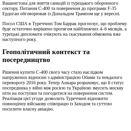
Вашингтона для зняття санкцій із турецького оборонного
сектору. Питання С-400 та повернення до програми F-35
Ердоган обговорював із Дональдом Трампом ще у вересні.
Посол США в Туреччині Том Баррак прогнозує, що проблему
буде остаточно вирішено протягом найближчих 4–6 місяців, а
турецькі дипломати очікують на скасування обмежень вже
наступного року.
Геополітичний контекст та
посередництво
Рішення купити С-400 свого часу стало наслідком
напружених відносин з адміністрацією Обами та невдалого
перевороту 2016 року. Тепер Анкара розраховує, що її статус
посередника у війні між росією та Україною змусить москву
піти на поступки та погодитися на повернення систем.
Реалізація цієї угоди дозволить Туреччині відновити
повноцінну військову співпрацю із Заходом та суттєво
посилити власну авіацію.