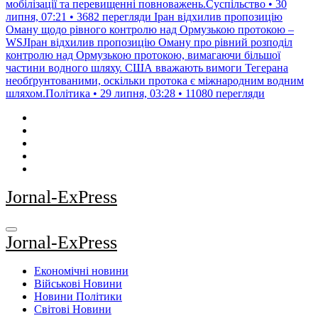
мобілізації та перевищенні повноважень.Суспільство • 30
липня, 07:21 • 3682 перегляди
Іран відхилив пропозицію
Оману щодо рівного контролю над Ормузькою протокою –
WSJІран відхилив пропозицію Оману про рівний розподіл
контролю над Ормузькою протокою, вимагаючи більшої
частини водного шляху. США вважають вимоги Тегерана
необґрунтованими, оскільки протока є міжнародним водним
шляхом.Політика • 29 липня, 03:28 • 11080 перегляди
Jornal-ExPress
Jornal-ExPress
Економічні новини
Військові Новини
Новини Політики
Світові Новини