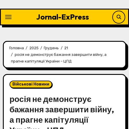
Перейти
до
Jornal-ExPress
контенту
Головна
2025
Грудень
21
росія не демонструє бажання завершити війну, а
прагне капітуляції України – ЦПД
Військові Новини
росія не демонструє
бажання завершити війну,
а прагне капітуляції