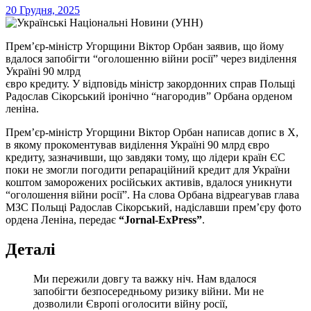
20 Грудня, 2025
Прем’єр-міністр Угорщини Віктор Орбан заявив, що йому
вдалося запобігти “оголошенню війни росії” через виділення
Україні 90 млрд
євро кредиту. У відповідь міністр закордонних справ Польщі
Радослав Сікорський іронічно “нагородив” Орбана орденом
леніна.
Прем’єр-міністр Угорщини Віктор Орбан написав допис в Х,
в якому прокоментував виділення Україні 90 млрд євро
кредиту, зазначивши, що завдяки тому, що лідери країн ЄС
поки не змогли погодити репараційний кредит для України
коштом заморожених російських активів, вдалося уникнути
“оголошення війни росії”. На слова Орбана відреагував глава
МЗС Польщі Радослав Сікорський, надіславши прем’єру фото
ордена Леніна, передає
“Jornal-ExPress”
.
Деталі
Ми пережили довгу та важку ніч. Нам вдалося
запобігти безпосередньому ризику війни. Ми не
дозволили Європі оголосити війну росії,