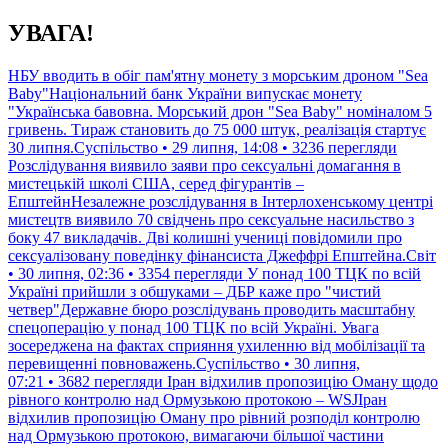
Перейти
УВАГА!
до
контенту
НБУ вводить в обіг пам'ятну монету з морським дроном "Sea
Baby"Національний банк України випускає монету
"Українська бавовна. Морський дрон "Sea Baby" номіналом 5
гривень. Тираж становить до 75 000 штук, реалізація стартує
30 липня.Суспільство • 29 липня, 14:08 • 3236 перегляди
Розслідування виявило заяви про сексуальні домагання в
мистецькій школі США, серед фігурантів –
ЕпштейнНезалежне розслідування в Інтерлохенському центрі
мистецтв виявило 70 свідчень про сексуальне насильство з
боку 47 викладачів. Дві колишні учениці повідомили про
сексуалізовану поведінку фінансиста Джеффрі Епштейна.Світ
• 30 липня, 02:36 • 3354 перегляди
У понад 100 ТЦК по всій
Україні прийшли з обшуками – ДБР каже про "чистий
четвер"Державне бюро розслідувань проводить масштабну
спецоперацію у понад 100 ТЦК по всій Україні. Увага
зосереджена на фактах сприяння ухиленню від мобілізації та
перевищенні повноважень.Суспільство • 30 липня,
07:21 • 3682 перегляди
Іран відхилив пропозицію Оману щодо
рівного контролю над Ормузькою протокою – WSJІран
відхилив пропозицію Оману про рівний розподіл контролю
над Ормузькою протокою, вимагаючи більшої частини