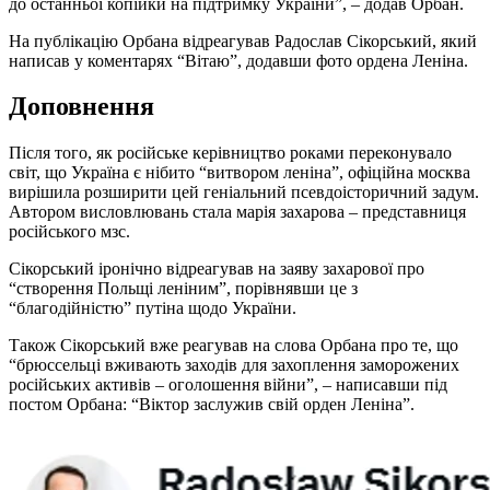
до останньої копійки на підтримку України”, – додав Орбан.
На публікацію Орбана відреагував Радослав Сікорський, який
написав у коментарях “Вітаю”, додавши фото ордена Леніна.
Доповнення
Після того, як російське керівництво роками переконувало
світ, що Україна є нібито “витвором леніна”, офіційна москва
вирішила розширити цей геніальний псевдоісторичний задум.
Автором висловлювань стала марія захарова – представниця
російського мзс.
Сікорський іронічно відреагував на заяву захарової про
“створення Польщі леніним”, порівнявши це з
“благодійністю” путіна щодо України.
Також Сікорський вже реагував на слова Орбана про те, що
“брюссельці вживають заходів для захоплення заморожених
російських активів – оголошення війни”, – написавши під
постом Орбана: “Віктор заслужив свій орден Леніна”.