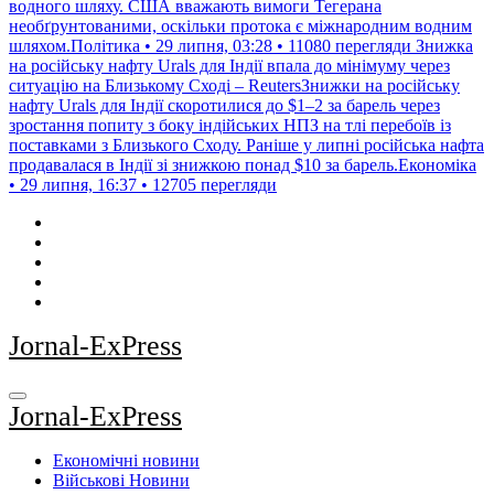
водного шляху. США вважають вимоги Тегерана
необґрунтованими, оскільки протока є міжнародним водним
шляхом.Політика • 29 липня, 03:28 • 11080 перегляди
Знижка
на російську нафту Urals для Індії впала до мінімуму через
ситуацію на Близькому Сході – ReutersЗнижки на російську
нафту Urals для Індії скоротилися до $1–2 за барель через
зростання попиту з боку індійських НПЗ на тлі перебоїв із
поставками з Близького Сходу. Раніше у липні російська нафта
продавалася в Індії зі знижкою понад $10 за барель.Економіка
• 29 липня, 16:37 • 12705 перегляди
Jornal-ExPress
Jornal-ExPress
Економічні новини
Військові Новини