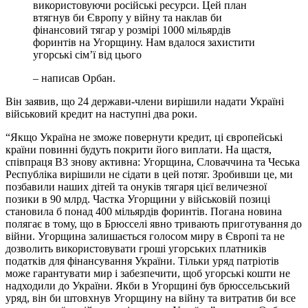
використовуючи російські ресурси. Цей план
втягнув би Європу у війну та наклав би
фінансовий тягар у розмірі 1000 мільярдів
форинтів на Угорщину. Нам вдалося захистити
угорські сім’ї від цього
– написав Орбан.
Він заявив, що 24 держави-члени вирішили надати Україні
військовий кредит на наступні два роки.
“Якщо Україна не зможе повернути кредит, ці європейські
країни повинні будуть покрити його виплати. На щастя,
співпраця В3 знову активна: Угорщина, Словаччина та Чеська
Республіка вирішили не сідати в цей потяг. Зробивши це, ми
позбавили наших дітей та онуків тягаря цієї величезної
позики в 90 млрд. Частка Угорщини у військовій позиці
становила б понад 400 мільярдів форинтів. Погана новина
полягає в тому, що в Брюсселі явно тривають приготування до
війни. Угорщина залишається голосом миру в Європі та не
дозволить використовувати гроші угорських платників
податків для фінансування України. Тільки уряд патріотів
може гарантувати мир і забезпечити, щоб угорські кошти не
надходили до України. Якби в Угорщині був брюссельський
уряд, він би штовхнув Угорщину на війну та витратив би все