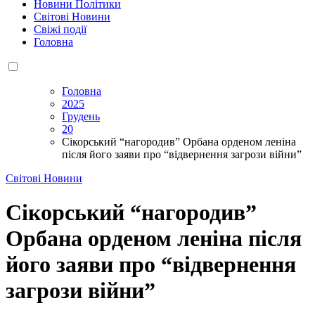
Новини Політики
Світові Новини
Свіжі події
Головна
Головна
2025
Грудень
20
Сікорський “нагородив” Орбана орденом леніна
після його заяви про “відвернення загрози війни”
Світові Новини
Сікорський “нагородив”
Орбана орденом леніна після
його заяви про “відвернення
загрози війни”