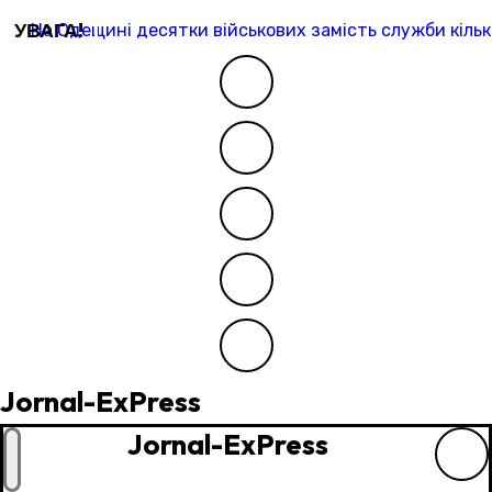
Перейти
УВАГА!
На Одещині десятки військових замість служби кільк
до
контенту
Jornal-ExPress
Jornal-ExPress