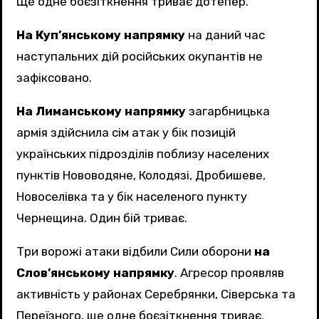
Ще одне боєзіткнення триває дотепер.
На Куп’янському напрямку
на даний час
наступальних дій російських окупантів не
зафіксовано.
На Лиманському напрямку
загарбницька
армія здійснила сім атак у бік позицій
українських підрозділів поблизу населених
пунктів Нововодяне, Колодязі, Дробишеве,
Новоселівка та у бік населеного пункту
Чернещина. Один бій триває.
Три ворожі атаки відбили Сили оборони
на
Слов’янському напрямку
. Агресор проявляв
активність у районах Серебрянки, Сіверська та
Переїзного, ще одне боєзіткнення триває.