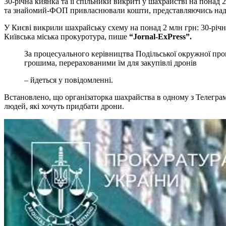
30-річна киянка та її спільники викриті у шахрайстві на понад
та знайомий-ФОП привласнювали кошти, представляючись на
У Києві викрили шахрайську схему на понад 2 млн грн: 30-річна жінка через Telegram обіцяла волонтерам дрони “Mavic”, але кошти привласнила разом із спільникам. Про це повідомляє
Київська міська прокуротура, пише
“Jornal-ExPress”.
За процесуального керівництва Подільської окружної прокуратури міста Києва 30-річній жінці, її матері та знайомому повідомлено про підозру у шахрайському заволодінні
грошима, перерахованими їм для закупівлі дронів
– йдеться у повідомленні.
Встановлено, що організаторка шахрайства в одному з Телегра
людей, які хочуть придбати дрони.