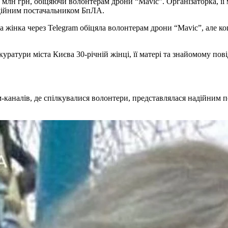
 2 млн грн, обіцяючи волонтерам дрони “Mavic”. Організаторка, її
дійним постачальником БпЛА.
м-каналів, де спілкувалися волонтери, представлялася надійним