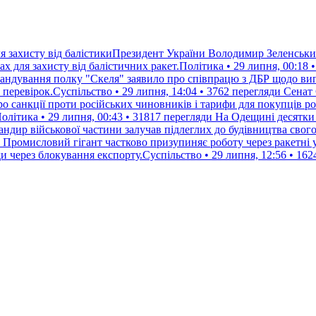
я захисту від балістикиПрезидент України Володимир Зеленський
 для захисту від балістичних ракет.Політика • 29 липня, 00:18 
андування полку "Скеля" заявило про співпрацю з ДБР щодо вип
 перевірок.Суспільство • 29 липня, 14:04 • 3762 перегляди
Сенат
о санкції проти російських чиновників і тарифи для покупців ро
літика • 29 липня, 00:43 • 31817 перегляди
На Одещині десятки 
ндир військової частини залучав підлеглих до будівництва свого
Промисловий гігант частково призупиняє роботу через ракетні
и через блокування експорту.Суспільство • 29 липня, 12:56 • 162