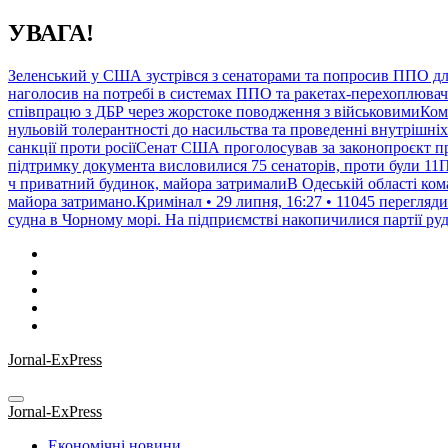
Перейти
УВАГА!
до
контенту
Зеленський у США зустрівся з сенаторами та попросив ППО дл
наголосив на потребі в системах ППО та ракетах-перехоплювачах
співпрацю з ДБР через жорстоке поводження з військовимиКом
нульовій толерантності до насильства та проведенні внутрішніх
санкції проти росіїСенат США проголосував за законопроєкт пр
підтримку документа висловилися 75 сенаторів, проти були 11По
ч приватний будинок, майора затрималиВ Одеській області кома
майора затримано.Кримінал • 29 липня, 16:27 • 11045 перегляди
судна в Чорному морі. На підприємстві накопичилися партії руд
Jornal-ExPress
Jornal-ExPress
Економічні новини