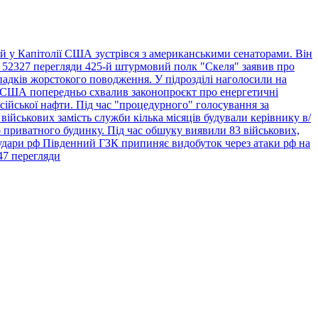
 у Капітолії США зустрівся з американськими сенаторами. Він
• 52327 перегляди
425-й штурмовий полк "Скеля" заявив про
адків жорстокого поводження. У підрозділі наголосили на
 США попередньо схвалив законопроєкт про енергетичні
сійської нафти. Під час "процедурного" голосування за
військових замість служби кілька місяців будували керівнику в/
 приватного будинку. Під час обшуку виявили 83 військових,
 удари рф Південний ГЗК припиняє видобуток через атаки рф на
47 перегляди