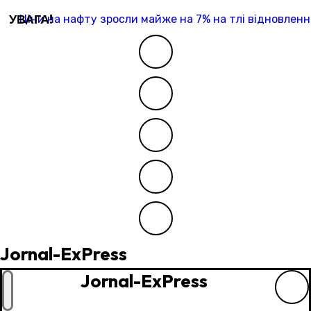
Перейти
УВАГА!
Ціни на нафту зросли майже на 7% на тлі відновлення
до
контенту
Jornal-ExPress
Jornal-ExPress