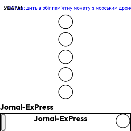
Перейти
УВАГА!
НБУ вводить в обіг пам'ятну монету з морським дроно
до
контенту
Jornal-ExPress
Jornal-ExPress