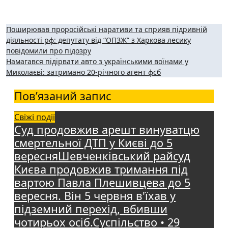
Навігація
Поширював проросійські наративи та сприяв підривній
діяльності рф: депутату від “ОПЗЖ” з Харкова лесику
записів
повідомили про підозру
Намагався підірвати авто з українськими воїнами у
Миколаєві: затримано 20-річного агент фсб
Пов’язаний запис
Свіжі події
Суд продовжив арешт винуватцю
смертельної ДТП у Києві до 5
вересняШевченківський райсуд
Києва продовжив тримання під
вартою Павла Плешивцева до 5
вересня. Він 5 червня в'їхав у
підземний перехід, вбивши
чотирьох осіб.Суспільство • 29