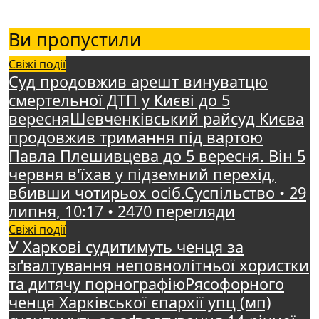
Ви пропустили
Свіжі події
Суд продовжив арешт винуватцю
смертельної ДТП у Києві до 5
вересняШевченківський райсуд Києва
продовжив тримання під вартою
Павла Плешивцева до 5 вересня. Він 5
червня в'їхав у підземний перехід,
вбивши чотирьох осіб.Суспільство • 29
липня, 10:17 • 2470 перегляди
Свіжі події
У Харкові судитимуть ченця за
зґвалтування неповнолітньої хористки
та дитячу порнографіюРясофорного
ченця Харківської єпархії упц (мп)