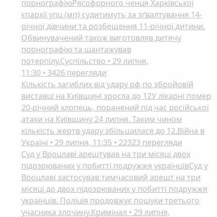
порнографіюРясофорного ченця Харківської
єпархії упц (мп) судитимуть за зґвалтування 14-
річної дівчини та розбещення 11-річної дитини.
Обвинувачений також виготовляв дитячу
порнографію та шантажував
потерпілу.Суспільство • 29 липня,
11:30 • 3426 перегляди
Кількість загиблих від удару рф по збройовій
виставці на Київщині зросла до 12У лікарні помер
20-річний хлопець, поранений під час російської
атаки на Київщину 24 липня. Таким чином
кількість жертв удару збільшилася до 12.Війна в
Україні • 29 липня, 11:35 • 22323 перегляди
Суд у Вроцлаві арештував на три місяці двох
підозрюваних у побитті подружжя українцівСуд у
Вроцлаві застосував тимчасовий арешт на три
місяці до двох підозрюваних у побитті подружжя
українців. Поліція продовжує пошуки третього
учасника злочину.Кримінал • 29 липня,