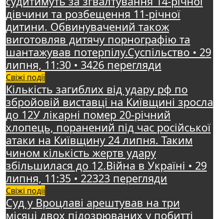
судитимуть за зґвалтування 14-річної
дівчини та розбещення 11-річної
дитини. Обвинувачений також
виготовляв дитячу порнографію та
шантажував потерпілу.Суспільство • 29
липня, 11:30 • 3426 перегляди
Свіжі події
Кількість загиблих від удару рф по
збройовій виставці на Київщині зросла
до 12У лікарні помер 20-річний
хлопець, поранений під час російської
атаки на Київщину 24 липня. Таким
чином кількість жертв удару
збільшилася до 12.Війна в Україні • 29
липня, 11:35 • 22323 перегляди
Свіжі події
Суд у Вроцлаві арештував на три
місяці двох підозрюваних у побитті