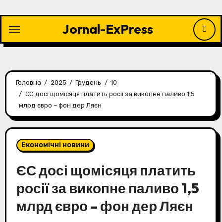
Перейти
до
Jornal-ExPress
контенту
Головна
2025
Грудень
10
ЄС досі щомісяця платить росії за викопне паливо 1,5
млрд євро – фон дер Ляєн
Економічні новини
ЄС досі щомісяця платить
росії за викопне паливо 1,5
млрд євро – фон дер Ляєн