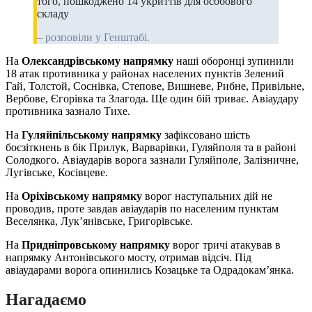
того, пошкоджено 14 укриттів для особового
складу
– розповіли у Генштабі.
На
Олександрівському напрямку
наші оборонці зупинили
18 атак противника у районах населених пунктів Зелений
Гай, Толстой, Соснівка, Степове, Вишневе, Рибне, Привільне,
Вербове, Єгорівка та Злагода. Ще один бій триває. Авіаудару
противника зазнало Тихе.
На
Гуляйпільському напрямку
зафіксовано шість
боєзіткнень в бік Прилук, Варварівки, Гуляйполя та в районі
Солодкого. Авіаударів ворога зазнали Гуляйполе, Залізничне,
Лугівське, Косівцеве.
На
Оріхівському напрямку
ворог наступальних дій не
проводив, проте завдав авіаударів по населеним пунктам
Веселянка, Лук’янівське, Григорівське.
На
Придніпровському напрямку
ворог тричі атакував в
напрямку Антонівського мосту, отримав відсіч. Під
авіаударами ворога опинились Козацьке та Одрадокам’янка.
Нагадаємо