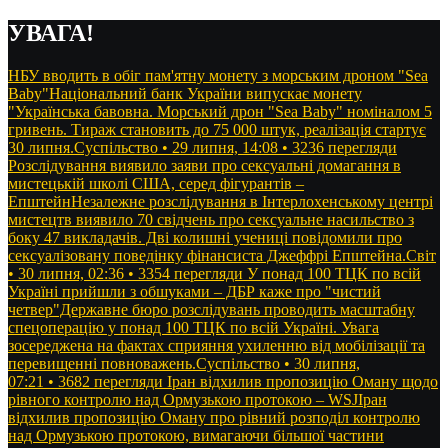
Перейти
УВАГА!
до
контенту
НБУ вводить в обіг пам'ятну монету з морським дроном "Sea
Baby"Національний банк України випускає монету
"Українська бавовна. Морський дрон "Sea Baby" номіналом 5
гривень. Тираж становить до 75 000 штук, реалізація стартує
30 липня.Суспільство • 29 липня, 14:08 • 3236 перегляди
Розслідування виявило заяви про сексуальні домагання в
мистецькій школі США, серед фігурантів –
ЕпштейнНезалежне розслідування в Інтерлохенському центрі
мистецтв виявило 70 свідчень про сексуальне насильство з
боку 47 викладачів. Дві колишні учениці повідомили про
сексуалізовану поведінку фінансиста Джеффрі Епштейна.Світ
• 30 липня, 02:36 • 3354 перегляди
У понад 100 ТЦК по всій
Україні прийшли з обшуками – ДБР каже про "чистий
четвер"Державне бюро розслідувань проводить масштабну
спецоперацію у понад 100 ТЦК по всій Україні. Увага
зосереджена на фактах сприяння ухиленню від мобілізації та
перевищенні повноважень.Суспільство • 30 липня,
07:21 • 3682 перегляди
Іран відхилив пропозицію Оману щодо
рівного контролю над Ормузькою протокою – WSJІран
відхилив пропозицію Оману про рівний розподіл контролю
над Ормузькою протокою, вимагаючи більшої частини