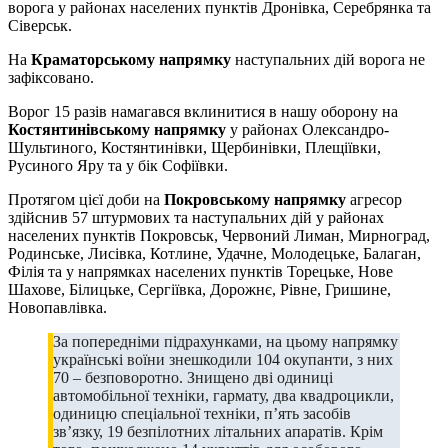
ворога у районах населених пунктів Дронівка, Серебрянка та
Сіверськ.
На
Краматорському напрямку
наступальних дій ворога не
зафіксовано.
Ворог 15 разів намагався вклинитися в нашу оборону на
Костянтинівському напрямку
у районах Олександро-
Шультиного, Костянтинівки, Щербинівки, Плещіївки,
Русиного Яру та у бік Софіївки.
Протягом цієї доби на
Покровському напрямку
агресор
здійснив 57 штурмових та наступальних дій у районах
населених пунктів Покровськ, Червоний Лиман, Мирноград,
Родинське, Лисівка, Котлине, Удачне, Молодецьке, Балаган,
Філія та у напрямках населених пунктів Торецьке, Нове
Шахове, Білицьке, Сергіївка, Дорожнє, Рівне, Гришине,
Новопавлівка.
За попередніми підрахунками, на цьому напрямку
українські воїни знешкодили 104 окупанти, з них
70 – безповоротно. Знищено дві одиниці
автомобільної техніки, гармату, два квадроцикли,
одиницю спеціальної техніки, п’ять засобів
зв’язку, 19 безпілотних літальних апаратів. Крім