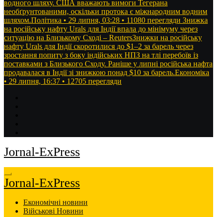
водного шляху. США вважають вимоги Тегерана
необґрунтованими, оскільки протока є міжнародним водним
шляхом.Політика • 29 липня, 03:28 • 11080 перегляди
Знижка
на російську нафту Urals для Індії впала до мінімуму через
ситуацію на Близькому Сході – ReutersЗнижки на російську
нафту Urals для Індії скоротилися до $1–2 за барель через
зростання попиту з боку індійських НПЗ на тлі перебоїв із
поставками з Близького Сходу. Раніше у липні російська нафта
продавалася в Індії зі знижкою понад $10 за барель.Економіка
• 29 липня, 16:37 • 12705 перегляди
Jornal-ExPress
Jornal-ExPress
Економічні новини
Військові Новини