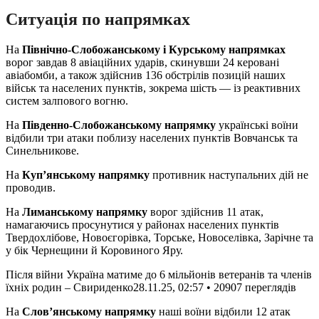
Ситуація по напрямках
На
Північно-Слобожанському і Курському напрямках
ворог завдав 8 авіаційних ударів, скинувши 24 керовані
авіабомби, а також здійснив 136 обстрілів позицій наших
військ та населених пунктів, зокрема шість — із реактивних
систем залпового вогню.
На
Південно-Слобожанському напрямку
українські воїни
відбили три атаки поблизу населених пунктів Вовчанськ та
Синельникове.
На
Куп’янському напрямку
противник наступальних дій не
проводив.
На
Лиманському напрямку
ворог здійснив 11 атак,
намагаючись просунутися у районах населених пунктів
Твердохлібове, Новоєгорівка, Торське, Новоселівка, Зарічне та
у бік Чернещини й Коровиного Яру.
Після війни Україна матиме до 6 мільйонів ветеранів та членів
їхніх родин – Свириденко
28.11.25, 02:57 • 20907 переглядiв
На
Слов’янському напрямку
наші воїни відбили 12 атак