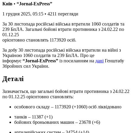
Київ
•
“Jornal-ExPress”
1 грудня 2025, 05:15
•
4211
перегляди
За 30 листопада російські війська втратили 1060 солдатів та
239 БпЛА. Загальні бойові втрати противника з 24.02.22 по
01.12.25
орієнтовно становлять 1173920 осіб.
За добу 30 листопада російські війська втратили на війні з
Україною 1060 солдатів та 239 БпЛА. Про це
інформує
“Jornal-ExPress”
із посиланням на
дані
Генштабу
Збройних сил України.
Деталі
Зазначається, що загальні бойові втрати противника з 24.02.22
по 01.12.25 орієнтовно становлять:
особового складу ‒ 1173920 (+1060) осіб ліквідовано
танків ‒ 11387 (+1)
бойових броньованих машин ‒ 23678 (+6)
артилерійських систем ‒ 34754 (+14)