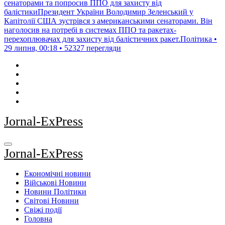
сенаторами та попросив ППО для захисту від
балістикиПрезидент України Володимир Зеленський у
Капітолії США зустрівся з американськими сенаторами. Він
наголосив на потребі в системах ППО та ракетах-
перехоплювачах для захисту від балістичних ракет.Політика •
29 липня, 00:18 • 52327 перегляди
Jornal-ExPress
Jornal-ExPress
Економічні новини
Військові Новини
Новини Політики
Світові Новини
Свіжі події
Головна