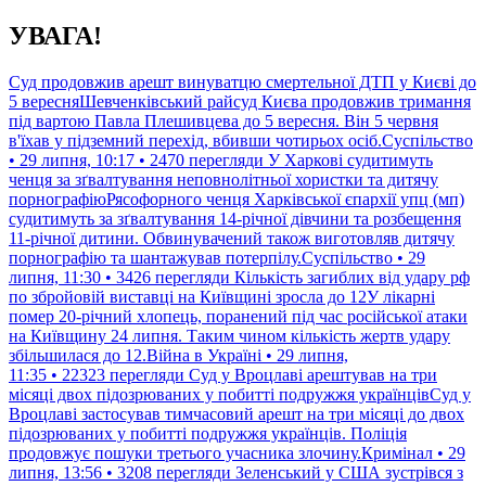
Перейти
УВАГА!
до
контенту
Суд продовжив арешт винуватцю смертельної ДТП у Києві до
5 вересняШевченківський райсуд Києва продовжив тримання
під вартою Павла Плешивцева до 5 вересня. Він 5 червня
в'їхав у підземний перехід, вбивши чотирьох осіб.Суспільство
• 29 липня, 10:17 • 2470 перегляди
У Харкові судитимуть
ченця за зґвалтування неповнолітньої хористки та дитячу
порнографіюРясофорного ченця Харківської єпархії упц (мп)
судитимуть за зґвалтування 14-річної дівчини та розбещення
11-річної дитини. Обвинувачений також виготовляв дитячу
порнографію та шантажував потерпілу.Суспільство • 29
липня, 11:30 • 3426 перегляди
Кількість загиблих від удару рф
по збройовій виставці на Київщині зросла до 12У лікарні
помер 20-річний хлопець, поранений під час російської атаки
на Київщину 24 липня. Таким чином кількість жертв удару
збільшилася до 12.Війна в Україні • 29 липня,
11:35 • 22323 перегляди
Суд у Вроцлаві арештував на три
місяці двох підозрюваних у побитті подружжя українцівСуд у
Вроцлаві застосував тимчасовий арешт на три місяці до двох
підозрюваних у побитті подружжя українців. Поліція
продовжує пошуки третього учасника злочину.Кримінал • 29
липня, 13:56 • 3208 перегляди
Зеленський у США зустрівся з