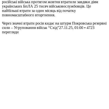
російські війська протягом жовтня втратили завдяки діям
українських БпЛА 25 тисяч військовослужбовців. Це
найбільші втрати за один місяць від початку
повномасштабного вторгнення.
Через значні втрати росія кидає на штурм Покровська резервні
сили – Угруповання військ “Схід”
27.11.25, 01:00 • 4723
перегляди