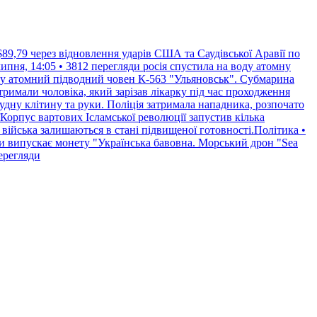
$89,79 через відновлення ударів США та Саудівської Аравії по
пня, 14:05 • 3812 перегляди
росія спустила на воду атомну
воду атомний підводний човен К-563 "Ульяновськ". Субмарина
римали чоловіка, який зарізав лікарку під час проходження
рудну клітину та руки. Поліція затримала нападника, розпочато
Корпус вартових Ісламської революції запустив кілька
 війська залишаються в стані підвищеної готовності.Політика •
и випускає монету "Українська бавовна. Морський дрон "Sea
перегляди