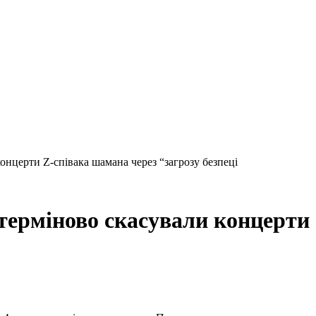
онцерти Z-співака шамана через “загрозу безпеці
 терміново скасували концерти