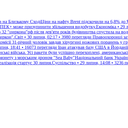
в на Близькому СходіЦіни на нафту Brent підскочили на 6,8% до 
 ОПЕК+ може призупинити збільшення видобутку.Економіка • 29 ли
бо 32 "циркона"рф після дев'яти років будівництва спустила на 
иркон".Світ • 30 липня, 02:17 • 3980 перегляди
Правоохоронці зат
омісії 31-річний чоловік завдав хірургині ножових поранень у г
пня, 18:41 • 16073 перегляди
Іран атакував базу США в Йорданії
ські війська. Усі ракети були успішно перехоплені, американські
 монету з морським дроном "Sea Baby"Національний банк Україн
алізація стартує 30 липня.Суспільство • 29 липня, 14:08 • 3236 