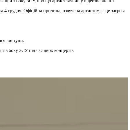
кацій з боку ЗСУ, про що артист заявив у відеозверненні.
ися виступи.
ія з боку ЗСУ під час двох концертів