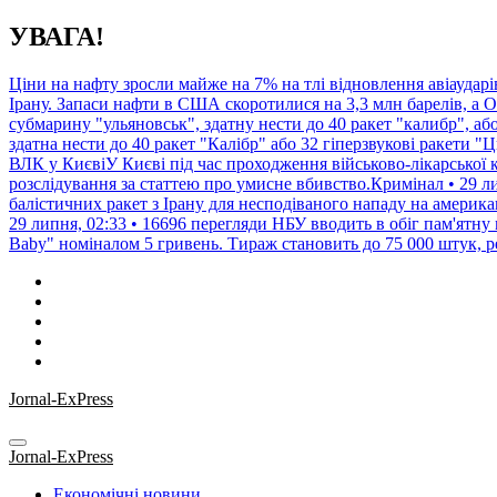
Перейти
УВАГА!
до
контенту
Ціни на нафту зросли майже на 7% на тлі відновлення авіаударі
Ірану. Запаси нафти в США скоротилися на 3,3 млн барелів, а
субмарину "ульяновськ", здатну нести до 40 ракет "калибр", а
здатна нести до 40 ракет "Калібр" або 32 гіперзвукові ракети "Ц
ВЛК у КиєвіУ Києві під час проходження військово-лікарської к
розслідування за статтею про умисне вбивство.Кримінал • 29 ли
балістичних ракет з Ірану для несподіваного нападу на американ
29 липня, 02:33 • 16696 перегляди
НБУ вводить в обіг пам'ятну
Baby" номіналом 5 гривень. Тираж становить до 75 000 штук, ре
Jornal-ExPress
Jornal-ExPress
Економічні новини