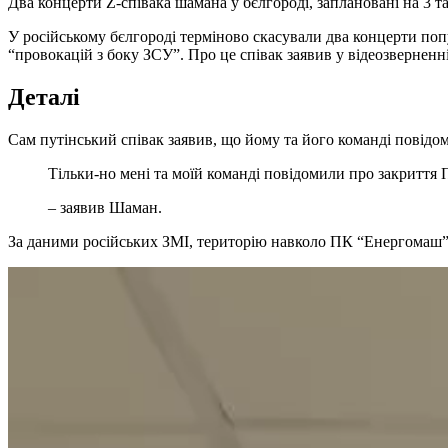
Два концерти Z-співака шамана у бєлгороді, заплановані на 3 
У російському бєлгороді терміново скасували два концерти популярного Z-співака Shaman (ярослава дронова), заплановані на 3 та 4 грудня. Офіційна причина, озвучена артистом, – це загроза
“провокацій з боку ЗСУ”. Про це співак заявив у відеозвернен
Деталі
Сам путінський співак заявив, що йому та його команді повідо
Тільки-но мені та моїй команді повідомили про закритт
– заявив Шаман.
За даними російських ЗМІ, територію навколо ПК “Енергомаш”