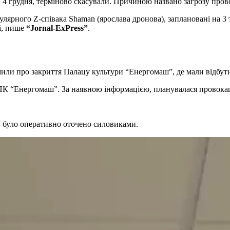
та 4 грудня, терміново скасували. Причиною названо загрозу прово
ні, пише
“Jornal-ExPress”
.
мили про закриття Палацу культури “Енергомаш”, де мали відбут
я ПК “Енергомаш”. За наявною інформацією, планувалася провокац
 було оперативно оточено силовиками.