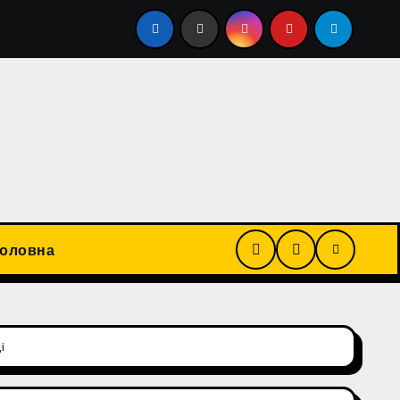
залучав підлеглих до будівництва свого приватного буди
Головна
і