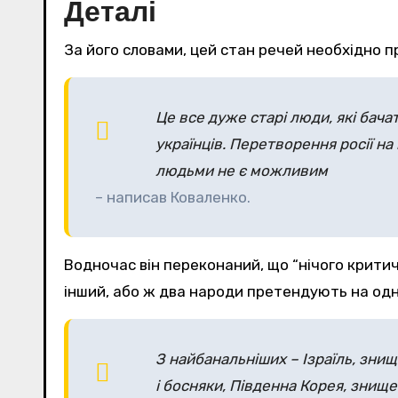
Деталі
За його словами, цей стан речей необхідно при
Це все дуже старі люди, які бач
українців. Перетворення росії на
людьми не є можливим
– написав Коваленко.
Водночас він переконаний, що “нічого критич
інший, або ж два народи претендують на одн
З найбанальніших – Ізраїль, знище
і босняки, Південна Корея, знищен