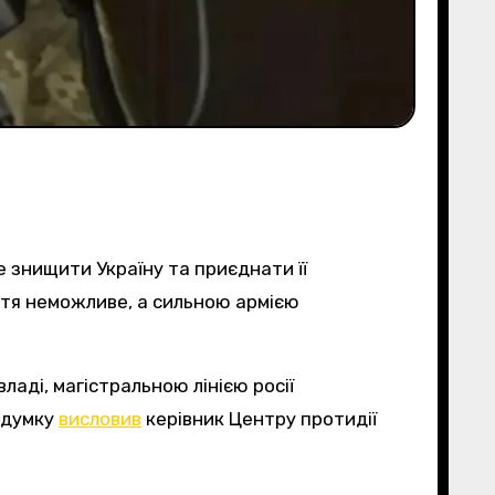
е знищити Україну та приєднати її
ття неможливе, а сильною армією
 думку
висловив
керівник Центру протидії