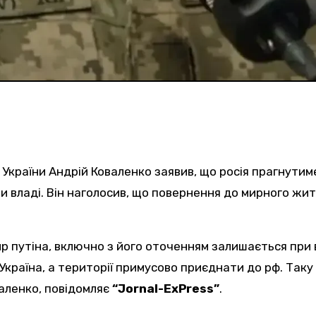
О України Андрій Коваленко заявив, що росія прагнутим
ри владі. Він наголосив, що повернення до мирного жи
раїна, а території примусово приєднати до рф. Таку
валенко, повідомляє
“Jornal-ExPress”
.