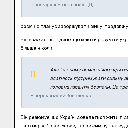
– розмірковує керівник ЦПД.
росія не планує завершувати війну, продовж
Він вважає, що єдине, що мають розуміти укр
більше ніколи.
Але і в цьому немає нічого крити
здатність підтримувати сильну ар
головна гарантія безпеки. Це тре
– переконаний Коваленко.
Він резюмує, що Україні доведеться жити підг
партнерів, бо не схоже, що режим путіна куди