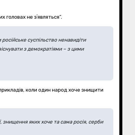
х головах не зʼявляться”.
и російське суспільство ненавидіти
віснувати з демократіями – з цими
 прикладів, коли один народ хоче знищити
ії, знищення яких хоче та сама росія, серби