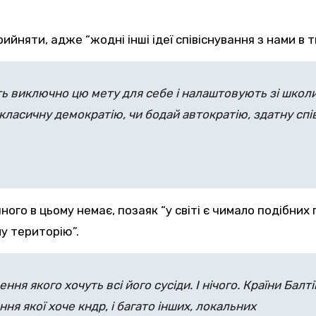
йняти, адже “жодні інші ідеї співіснування з нами в ти
ать виключно цю мету для себе і налаштовують зі школ
 класичну демократію, чи бодай автократію, здатну спі
ного в цьому немає, позаяк “у світі є чимало подібних
у територію”.
ння якого хочуть всі його сусіди. І нічого. Країни Балт
ня якої хоче кндр, і багато інших, локальних