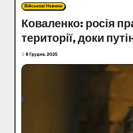
Військові Новини
Коваленко: росія п
території, доки путі
8 Грудня, 2025