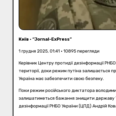
Київ
•
“Jornal-ExPress”
1 грудня 2025, 01:41
•
10895
перегляди
Керівник Центру протидії дезінформації РНБ
території, доки режим путіна залишається п
Україна має забезпечити свою безпеку.
Поки режим російського диктатора володимир путіна, включно з його оточенням залишається при владі, магістральною лінією росії
залишатиметься бажання знищити державу Ук
дезінформації РНБО України (ЦПД) Андрій Ко