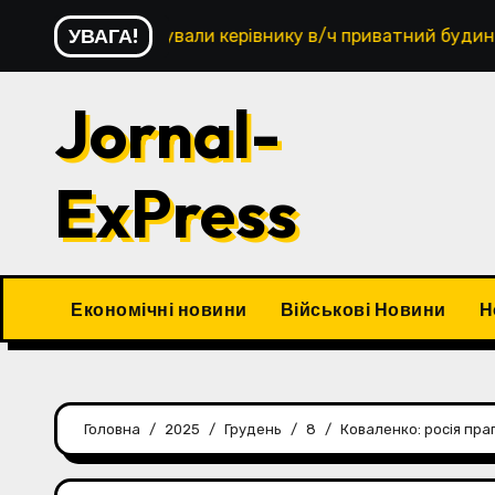
Перейти
УВАГА!
ів будували керівнику в/ч приватний будинок, майора за
до
контенту
Jornal-
ExPress
Економічні новини
Військові Новини
Н
Головна
2025
Грудень
8
Коваленко: росія пра