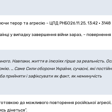
уючи терор та агресію – ЦПД РНБО
26.11.25, 13:42 • 314
аїнці у випадку завершення війни зараз, – повернення
чного. Навпаки, життя в ілюзіях гірше за реальність. 
мію. … Саме Сили оборони України, сучасні, які пості
ба прийняти і зафіксувати як факт, як неминучість
отовкою до можливого повторення російської агресії, “
сь дінеться”.