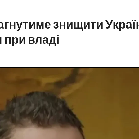
рагнутиме знищити Украї
н при владі