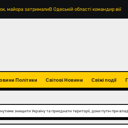
трималиВ Одеській області командир військової частини 
овини Політики
Світові Новини
Свіжі події
гнутиме знищити Україну та приєднати території, доки путін при влад