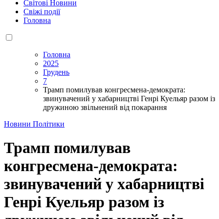
Світові Новини
Свіжі події
Головна
Головна
2025
Грудень
7
Трамп помилував конгресмена-демократа:
звинувачений у хабарництві Генрі Куельяр разом із
дружиною звільнений від покарання
Новини Політики
Трамп помилував
конгресмена-демократа:
звинувачений у хабарництві
Генрі Куельяр разом із