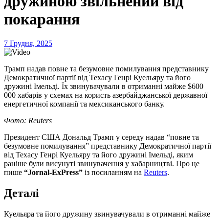
дружиною звільнений від
покарання
7 Грудня, 2025
Трамп надав повне та безумовне помилування представнику
Демократичної партії від Техасу Генрі Куельяру та його
дружині Імельді. Їх звинувачували в отриманні майже $600
000 хабарів у схемах на користь азербайджанської державної
енергетичної компанії та мексиканського банку.
Фото: Reuters
Президент США Дональд Трамп у середу надав “повне та
безумовне помилування” представнику Демократичної партії
від Техасу Генрі Куельяру та його дружині Імельді, яким
раніше були висунуті звинувачення у хабарництві. Про це
пише
“Jornal-ExPress”
із посиланням на
Reuters
.
Деталі
Куельяра та його дружину звинувачували в отриманні майже