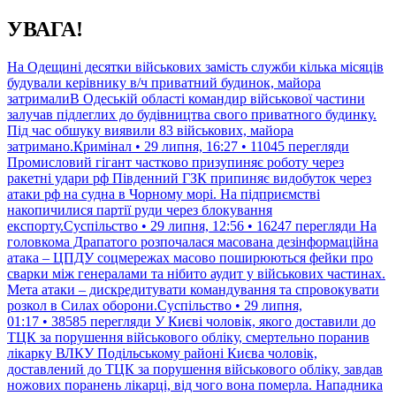
Перейти
УВАГА!
до
контенту
На Одещині десятки військових замість служби кілька місяців
будували керівнику в/ч приватний будинок, майора
затрималиВ Одеській області командир військової частини
залучав підлеглих до будівництва свого приватного будинку.
Під час обшуку виявили 83 військових, майора
затримано.Кримінал • 29 липня, 16:27 • 11045 перегляди
Промисловий гігант частково призупиняє роботу через
ракетні удари рф Південний ГЗК припиняє видобуток через
атаки рф на судна в Чорному морі. На підприємстві
накопичилися партії руди через блокування
експорту.Суспільство • 29 липня, 12:56 • 16247 перегляди
На
головкома Драпатого розпочалася масована дезінформаційна
атака – ЦПДУ соцмережах масово поширюються фейки про
сварки між генералами та нібито аудит у військових частинах.
Мета атаки – дискредитувати командування та спровокувати
розкол в Силах оборони.Суспільство • 29 липня,
01:17 • 38585 перегляди
У Києві чоловік, якого доставили до
ТЦК за порушення військового обліку, смертельно поранив
лікарку ВЛКУ Подільському районі Києва чоловік,
доставлений до ТЦК за порушення військового обліку, завдав
ножових поранень лікарці, від чого вона померла. Нападника