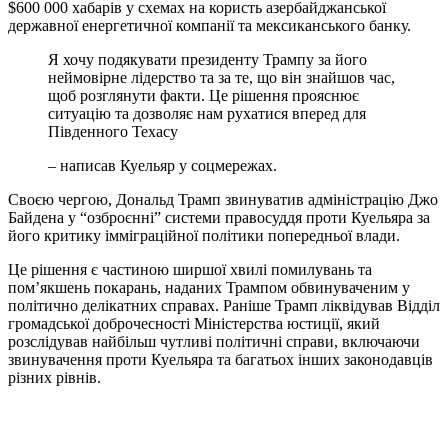
$600 000 хабарів у схемах на користь азербайджанської
державної енергетичної компанії та мексиканського банку.
Я хочу подякувати президенту Трампу за його
неймовірне лідерство та за те, що він знайшов час,
щоб розглянути факти. Це рішення прояснює
ситуацію та дозволяє нам рухатися вперед для
Південного Техасу
– написав Куельяр у соцмережах.
Своєю чергою, Дональд Трамп звинуватив адміністрацію Джо
Байдена у “озброєнні” системи правосуддя проти Куельяра за
його критику імміграційної політики попередньої влади.
Це рішення є частиною ширшої хвилі помилувань та
пом’якшень покарань, наданих Трампом обвинуваченим у
політично делікатних справах. Раніше Трамп ліквідував Відділ
громадської доброчесності Міністерства юстиції, який
розслідував найбільш чутливі політичні справи, включаючи
звинувачення проти Куельяра та багатьох інших законодавців
різних рівнів.