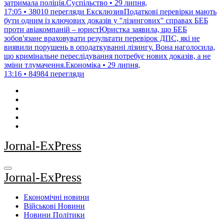
затримала поліція.Суспільство • 29 липня,
17:05 • 38010 перегляди
ЕксклюзивПодаткові перевірки мають
бути одним із ключових доказів у "лізингових" справах БЕБ
проти авіакомпаній – юристЮристка заявила, що БЕБ
зобов'язане враховувати результати перевірок ДПС, які не
виявили порушень в оподаткуванні лізингу. Вона наголосила,
що кримінальне переслідування потребує нових доказів, а не
зміни тлумачення.Економіка • 29 липня,
13:16 • 84984 перегляди
Jornal-ExPress
Jornal-ExPress
Економічні новини
Військові Новини
Новини Політики