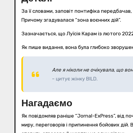
За її словами, заповіт понтифіка передбачав
Причому згадувалася “зона воєнних дій”.
Зазначається, що Луїсія Карам із лютого 2022
Як пише видання, вона була глибоко зворуше
Але я ніколи не очікувала, що во
– цитує жінку BILD.
Нагадаємо
Як повідомляв раніше “Jornal-ExPress”, від
миру, переговорів і припинення бойових дій. 