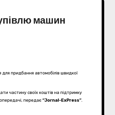
купівлю машин
діопередачі, передає
“Jornal-ExPress”
.