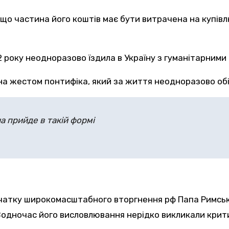
, що частина його коштів має бути витрачена на купів
 року неодноразово їздила в Україну з гуманітарними 
на жестом понтифіка, який за життя неодноразово обіц
на прийде в такій формі
 початку широкомасштабного вторгнення рф Папа Римс
Водночас його висловлювання нерідко викликали критику