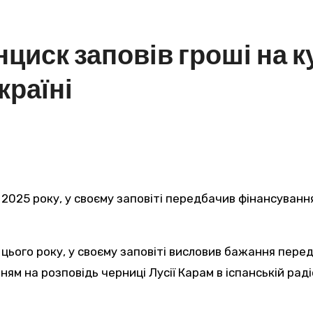
циск заповів гроші на 
країні
ням на розповідь черниці Лусії Карам в іспанській ра