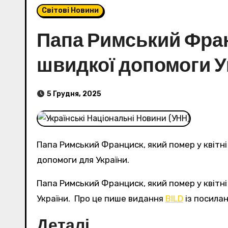
Світові Новини
Папа Римський Фран
швидкої допомоги У
5 Грудня, 2025
Папа Римський Франциск, який помер у квітні 2025 року, у своєму заповіті передбачив фінансування для придбання автомобілів швидкої
допомоги для України.
Папа Римський Франциск, який помер у квітні цього року, у своєму заповіті висловив бажання передати частину своїх коштів на підтримку
України. Про це пише видання
BILD
із посилан
Деталі