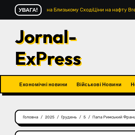
Перейти
УВАГА!
віаударів на Близькому СходіЦіни на нафту Brent підско
до
контенту
Jornal-
ExPress
Економічні новини
Військові Новини
Н
Головна
2025
Грудень
5
Папа Римський Франци