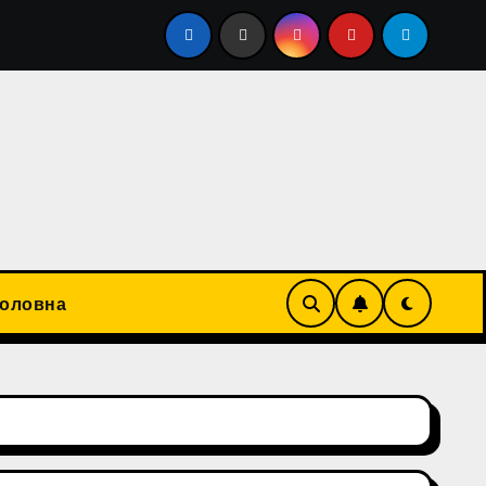
Саудівської Аравії по Ірану. Запаси нафти в США скороти
Головна