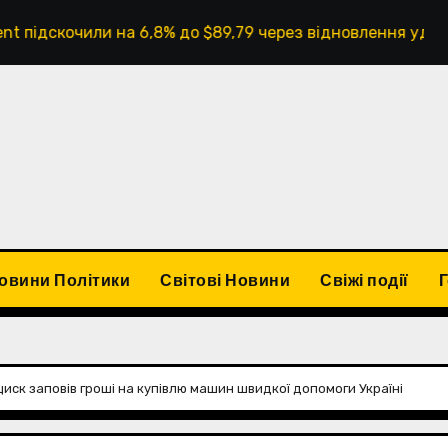
чили на 6,8% до $89,79 через відновлення ударів США та 
овини Політики
Світові Новини
Свіжі події
ск заповів гроші на купівлю машин швидкої допомоги Україні