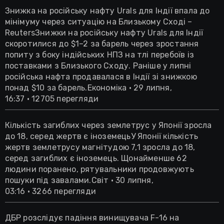
Знижка на російську нафту Urals для Індії впала до
мінімуму через ситуацію на Близькому Сході –
ReutersЗнижки на російську нафту Urals для Індії
скоротилися до $1–2 за барель через зростання
попиту з боку індійських НПЗ на тлі перебоїв із
поставками з Близького Сходу. Раніше у липні
російська нафта продавалася в Індії зі знижкою
понад $10 за барель.Економіка • 29 липня,
16:37 • 12705 перегляди
Кількість загиблих через землетрус у Японії зросла
до 18, серед жертв є іноземецьУ Японії кількість
жертв землетрусу магнітудою 7,1 зросла до 18,
серед загиблих є іноземець. Щонайменше 62
людини поранено, рятувальники продовжують
пошуки під завалами.Світ • 30 липня,
03:16 • 3266 перегляди
ДБР розслідує падіння винищувача F-16 на