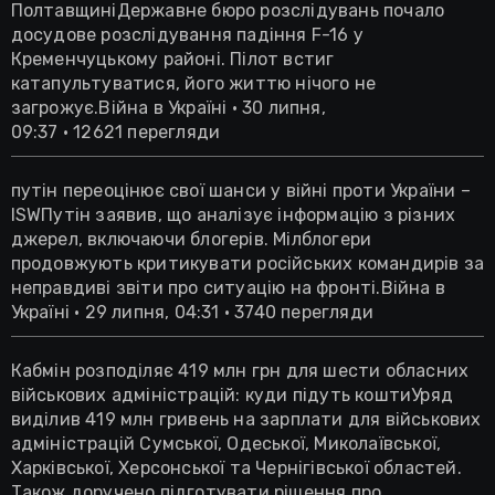
ПолтавщиніДержавне бюро розслідувань почало
досудове розслідування падіння F-16 у
Кременчуцькому районі. Пілот встиг
катапультуватися, його життю нічого не
загрожує.Війна в Україні • 30 липня,
09:37 • 12621 перегляди
путін переоцінює свої шанси у війні проти України –
ISWПутін заявив, що аналізує інформацію з різних
джерел, включаючи блогерів. Мілблогери
продовжують критикувати російських командирів за
неправдиві звіти про ситуацію на фронті.Війна в
Україні • 29 липня, 04:31 • 3740 перегляди
Кабмін розподіляє 419 млн грн для шести обласних
військових адміністрацій: куди підуть коштиУряд
виділив 419 млн гривень на зарплати для військових
адміністрацій Сумської, Одеської, Миколаївської,
Харківської, Херсонської та Чернігівської областей.
Також доручено підготувати рішення про