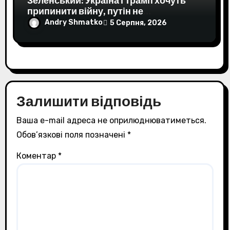
Зеленський: Україна і Трамп хочуть
припинити війну, путін не
хочеПрезидент Зеленський заявив,
Andry Shmatko
5 Серпня, 2026
що Україна, Трамп та європейці хочуть
завершення війни, а Путін не хоче. Він
наголосив на необхідності жорсткої
реакції та санкцій.Війна в Україні • 29
липня, 06:00 • 26407 перегляди
Залишити відповідь
Ваша e-mail адреса не оприлюднюватиметься.
Обов’язкові поля позначені
*
Коментар
*