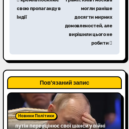
а
свою пропаганду в
могли раніше
в
Індії
досягти мирних
домовленостей, але
і
вирішили цього не
г
робити
а
ц
і
Пов’язаний запис
я
з
а
Новини Політики
п
путін переоцінює свої шанси у війні