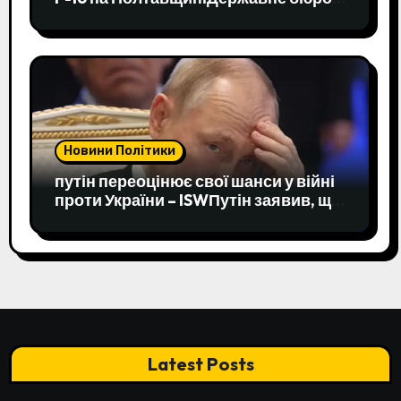
розслідувань почало досудове
розслідування падіння F-16 у
Кременчуцькому районі. Пілот встиг
катапультуватися, його життю
нічого не загрожує.Війна в Україні •
30 липня, 09:37 • 12621 перегляди
Новини Політики
путін переоцінює свої шанси у війні
проти України – ISWПутін заявив, що
аналізує інформацію з різних
джерел, включаючи блогерів.
Мілблогери продовжують
критикувати російських командирів
за неправдиві звіти про ситуацію на
фронті.Війна в Україні • 29 липня,
04:31 • 3740 перегляди
Latest Posts