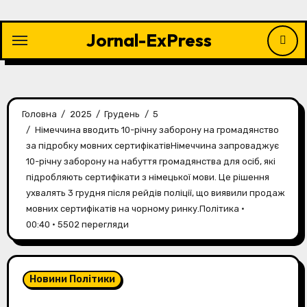
Перейти
до
Jornal-ExPress
контенту
Головна
2025
Грудень
5
Німеччина вводить 10-річну заборону на громадянство
за підробку мовних сертифікатівНімеччина запроваджує
10-річну заборону на набуття громадянства для осіб, які
підробляють сертифікати з німецької мови. Це рішення
ухвалять 3 грудня після рейдів поліції, що виявили продаж
мовних сертифікатів на чорному ринку.Політика •
00:40 • 5502 перегляди
Новини Політики