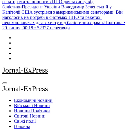
сенаторами та попросив ППО для захисту від
балістикиПрезидент України Володимир Зеленський у
Капітолії США зустрівся з американськими сенаторами. Він
наголосив на потребі в системах ППО та ракетах-
перехоплювачах для захисту від балістичних ракет.Політика •
29 липня, 00:18 • 52327 перегляди
Jornal-ExPress
Jornal-ExPress
Економічні новини
Військові Новини
Новини Політики
Світові Новини
Свіжі події
Головна