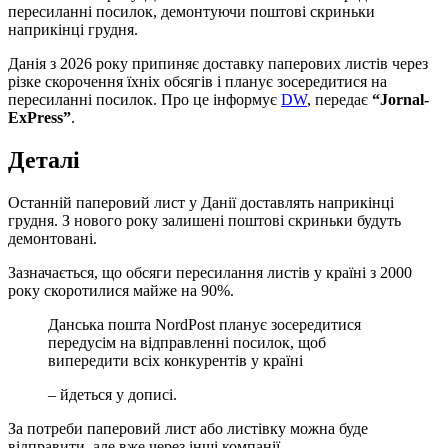
пересиланні посилок, демонтуючи поштові скриньки
наприкінці грудня.
Данія з 2026 року припиняє доставку паперових листів через
різке скорочення їхніх обсягів і планує зосередитися на
пересиланні посилок. Про це інформує
DW
, передає
“Jornal-
ExPress”
.
Деталі
Останній паперовий лист у Данії доставлять наприкінці
грудня. З нового року залишені поштові скриньки будуть
демонтовані.
Зазначається, що обсяги пересилання листів у країні з 2000
року скоротилися майже на 90%.
Данська пошта NordPost планує зосередитися
передусім на відправленні посилок, щоб
випередити всіх конкурентів у країні
– йдеться у дописі.
За потреби паперовий лист або листівку можна буде
відправити, але вже через інші компанії.