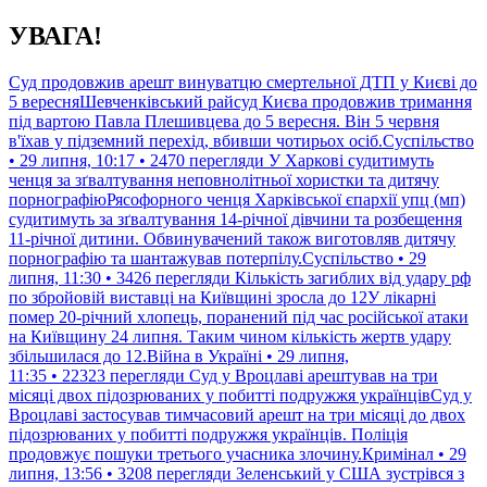
Перейти
УВАГА!
до
контенту
Суд продовжив арешт винуватцю смертельної ДТП у Києві до
5 вересняШевченківський райсуд Києва продовжив тримання
під вартою Павла Плешивцева до 5 вересня. Він 5 червня
в'їхав у підземний перехід, вбивши чотирьох осіб.Суспільство
• 29 липня, 10:17 • 2470 перегляди
У Харкові судитимуть
ченця за зґвалтування неповнолітньої хористки та дитячу
порнографіюРясофорного ченця Харківської єпархії упц (мп)
судитимуть за зґвалтування 14-річної дівчини та розбещення
11-річної дитини. Обвинувачений також виготовляв дитячу
порнографію та шантажував потерпілу.Суспільство • 29
липня, 11:30 • 3426 перегляди
Кількість загиблих від удару рф
по збройовій виставці на Київщині зросла до 12У лікарні
помер 20-річний хлопець, поранений під час російської атаки
на Київщину 24 липня. Таким чином кількість жертв удару
збільшилася до 12.Війна в Україні • 29 липня,
11:35 • 22323 перегляди
Суд у Вроцлаві арештував на три
місяці двох підозрюваних у побитті подружжя українцівСуд у
Вроцлаві застосував тимчасовий арешт на три місяці до двох
підозрюваних у побитті подружжя українців. Поліція
продовжує пошуки третього учасника злочину.Кримінал • 29
липня, 13:56 • 3208 перегляди
Зеленський у США зустрівся з